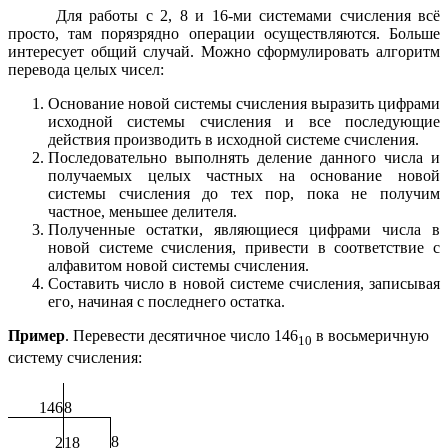
Для работы с 2, 8 и 16-ми системами счисления всё
просто, там порязрядно операции осуществляются. Больше
интересует общий случай. Можно сформулировать алгоритм
перевода целых чисел:
Основание новой системы счисления выразить цифрами
исходной системы счисления и все последующие
действия производить в исходной системе счисления.
Последовательно выполнять деление данного числа и
получаемых целых частных на основание новой
системы счисления до тех пор, пока не получим
частное, меньшее делителя.
Полученные остатки, являющиеся цифрами числа в
новой системе счисления, привести в соответствие с
алфавитом новой системы счисления.
Составить число в новой системе счисления, записывая
его, начиная с последнего остатка.
Пример
. Перевести десятичное число 146
в восьмеричную
10
систему счисления:
146
8
8
2
18