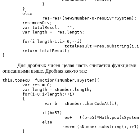
		}

	}

	else		

		res=res+(newSNumber-0-resDiv*rSystem);  		

	res+=resDiv;

	var totalResult = "";

	var length =  res.length;

	for(i=length-1;i>=0;--i)

			 totalResult+=res.substring(i,i+1);

	return totalResult;	

Для дробных чисел целая часть считается функциями
описанными выше. Дробная как-то так:
this.toDecD= function(sNumber,sSystem){

	var res = 0;

	var length = sNumber.length;

	for(i=0;i<length;++i)

	{

		 var b = sNumber.charCodeAt(i);

		if(b>57)

			res+=  ((b-55)*Math.pow(sSystem, -i-1));

		else

			res+= (sNumber.substring(i,i+1)*Math.pow(sSystem, -(i+1)));

	}
