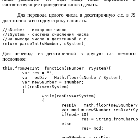
соответствующие приведения типов сделать.
Для перевода целого числа в десятиричную с.с. в JS
достаточно всего одну строку написать:
//sNumber - исходное число

//sSystem - система счисления числа

//на выходе число в десятичной с.с.

Для перевода из десятиричной в другую с.с. немного
посложнее:
this.fromDecInt= function(sNumber, rSystem){

	var res = "";

	var resDiv = Math.floor(sNumber/rSystem);

	var newSNumber = sNumber;

	if(resDiv>=rSystem)

	{

		while(resDiv>=rSystem)

		{

			resDiv = Math.floor(newSNumber/rSystem);

			var mod = newSNumber-resDiv*rSystem;

			if(mod>=10)

				res+= String.fromCharCode(65+mod-10);

			else

				res+=mod;

			newSNumber = resDiv;
