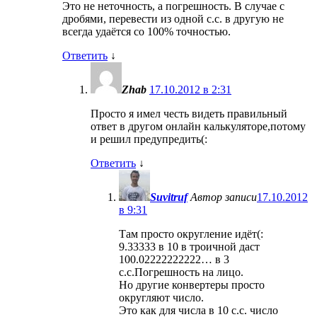
Это не неточность, а погрешность. В случае с
дробями, перевести из одной с.с. в другую не
всегда удаётся со 100% точностью.
Ответить
↓
Zhab
17.10.2012 в 2:31
Просто я имел честь видеть правильный
ответ в другом онлайн калькуляторе,потому
и решил предупредить(:
Ответить
↓
Suvitruf
Автор записи
17.10.2012
в 9:31
Там просто округление идёт(:
9.33333 в 10 в троичной даст
100.02222222222… в 3
с.с.Погрешность на лицо.
Но другие конвертеры просто
округляют число.
Это как для числа в 10 с.с. число