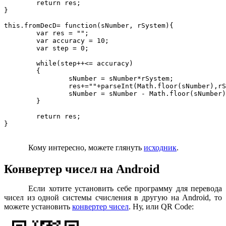
	return res;

}

this.fromDecD= function(sNumber, rSystem){

	var res = "";

	var accuracy = 10;

	var step = 0;

	while(step++<= accuracy)

	{

		sNumber = sNumber*rSystem;

		res+=""+parseInt(Math.floor(sNumber),rSystem);

		sNumber = sNumber - Math.floor(sNumber);

	}

	return res;

}

Кому интересно, можете глянуть
исходник
.
Конвертер чисел на Android
Если хотите установить себе программу для перевода
чисел из одной системы счисления в другую на Android, то
можете установить
конвертер чисел
. Ну, или QR Code: