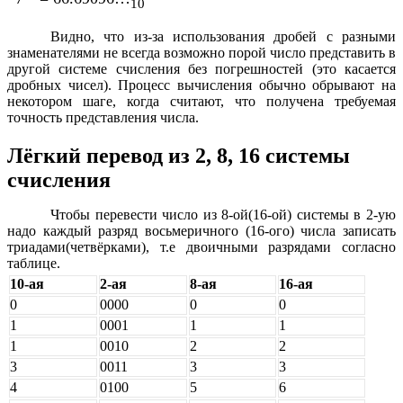
10
Видно, что из-за использования дробей с разными
знаменателями не всегда возможно порой число представить в
другой системе счисления без погрешностей (это касается
дробных чисел). Процесс вычисления обычно обрывают на
некотором шаге, когда считают, что получена требуемая
точность представления числа.
Лёгкий перевод из 2, 8, 16 системы
счисления
Чтобы перевести число из 8-ой(16-ой) системы в 2-ую
надо каждый разряд восьмеричного (16-ого) числа записать
триадами(четвёрками), т.е двоичными разрядами согласно
таблице.
10-ая
2-ая
8-ая
16-ая
0
0000
0
0
1
0001
1
1
1
0010
2
2
3
0011
3
3
4
0100
5
6