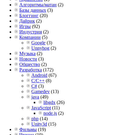
Алгоритмы/матан
(2)
Базы данных
(3)
Блоггинг
(20)
Дайрик
(2)
Игры
(92)
Индустрия
(2)
Компании
(5)
Google
(3)
Unnyhog
(2)
Музыка
(2)
Новости
(3)
Общество
(2)
Разработка
(172)
Android
(67)
C/C++
(8)
C#
(3)
Gamedev
(13)
java
(49)
libgdx
(26)
JavaScript
(11)
node.js
(2)
php
(14)
Unity3d
(15)
Фильмы
(19)
Чтение
(19)