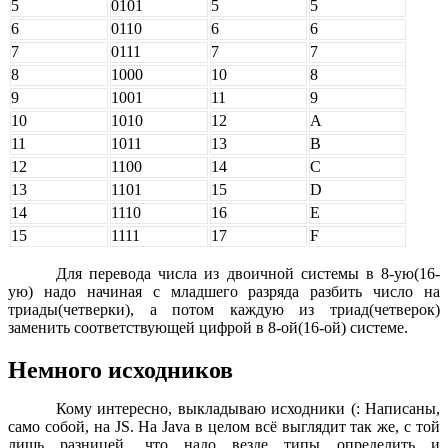
5
0101
5
5
6
0110
6
6
7
0111
7
7
8
1000
10
8
9
1001
11
9
10
1010
12
A
11
1011
13
B
12
1100
14
C
13
1101
15
D
14
1110
16
E
15
1111
17
F
Для перевода числа из двоичной системы в 8-ую(16-
ую) надо начиная с младшего разряда разбить число на
триады(четверки), а потом каждую из триад(четверок)
заменить соответствующей цифрой в 8-ой(16-ой) системе.
Немного исходников
Кому интересно, выкладываю исходники (: Написаны,
само собой, на JS. На Java в целом всё выглядит так же, с той
лишь разницей, что надо везде типы определить и