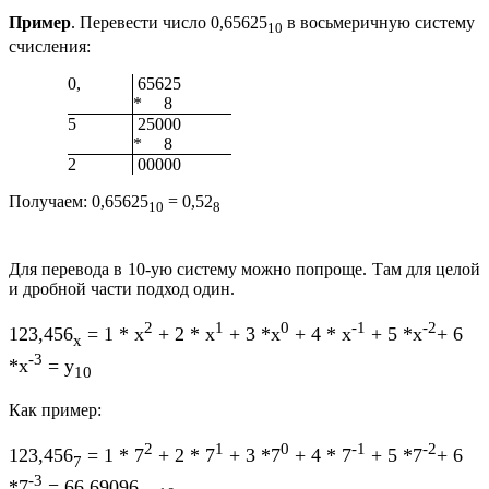
Пример
. Перевести число 0,65625
в восьмеричную систему
10
счисления:
0,
65625
*
8
5
25000
*
8
2
00000
Получаем: 0,65625
= 0,52
10
8
Для перевода в 10-ую систему можно попроще. Там для целой
и дробной части подход один.
2
1
0
-1
-2
123,456
= 1 * x
+ 2 * x
+ 3 *x
+ 4 * x
+ 5 *x
+ 6
x
-3
*x
= y
10
Как пример:
2
1
0
-1
-2
123,456
= 1 * 7
+ 2 * 7
+ 3 *7
+ 4 * 7
+ 5 *7
+ 6
7
-3
*7
= 66.69096…