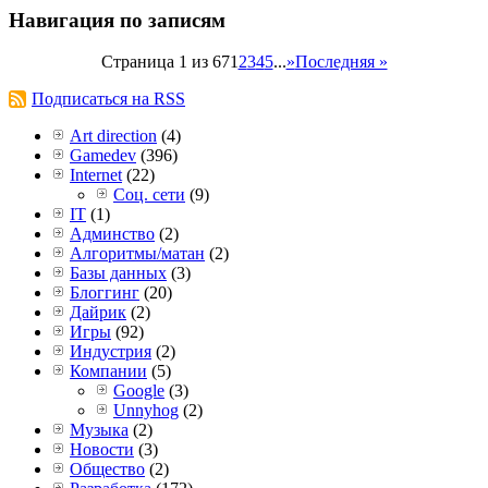
Навигация по записям
Страница 1 из 67
1
2
3
4
5
...
»
Последняя »
Подписаться на RSS
Art direction
(4)
Gamedev
(396)
Internet
(22)
Соц. сети
(9)
IT
(1)
Админство
(2)
Алгоритмы/матан
(2)
Базы данных
(3)
Блоггинг
(20)
Дайрик
(2)
Игры
(92)
Индустрия
(2)
Компании
(5)
Google
(3)
Unnyhog
(2)
Музыка
(2)
Новости
(3)
Общество
(2)