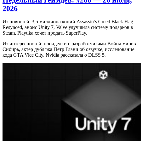
2026
Из новостей: 3,5 миллиона копий Assassin’s Creed Black Flag
Resynced, анонс Unity 7, Valve улучшила систему подарков в
Steam, Playtika хочет продать SuperPlay.
Из интересностей: посиделки с разработчиками Война миров
Сибирь, актёр дубляжа Пётр Гланц об озвучке, исследование
кода GTA Vice City, Nvidia рассказала о DLSS 5.