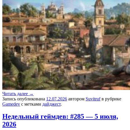
Читать далее
→
Запись опубликована
12.07.2026
автором
Suvitruf
в рубрике
Gamedev
с метками
дайджест
.
Недельный геймдев: #285 — 5 июля,
2026