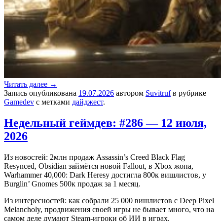
Читать далее
→
Запись опубликована
19.07.2026
автором
Suvitruf
в рубрике
Gamedev
с метками
дайджест
.
Недельный геймдев: #286 — 12 июля,
2026
Из новостей: 2млн продаж Assassin’s Creed Black Flag
Resynced, Obsidian займётся новой Fallout, в Xbox жопа,
Warhammer 40,000: Dark Heresy достигла 800к вишлистов, у
Burglin’ Gnomes 500к продаж за 1 месяц.
Из интересностей: как собрали 25 000 вишлистов с Deep Pixel
Melancholy, продвижения своей игры не бывает много, что на
самом деле думают Steam-игроки об ИИ в играх,