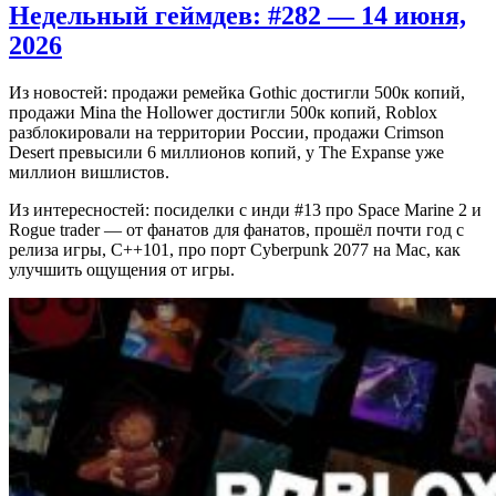
Недельный геймдев: #282 — 14 июня,
2026
Из новостей: продажи ремейка Gothic достигли 500к копий,
продажи Mina the Hollower достигли 500к копий, Roblox
разблокировали на территории России, продажи Crimson
Desert превысили 6 миллионов копий, у The Expanse уже
миллион вишлистов.
Из интересностей: посиделки с инди #13 про Space Marine 2 и
Rogue trader — от фанатов для фанатов, прошёл почти год с
релиза игры, C++101, про порт Cyberpunk 2077 на Mac, как
улучшить ощущения от игры.