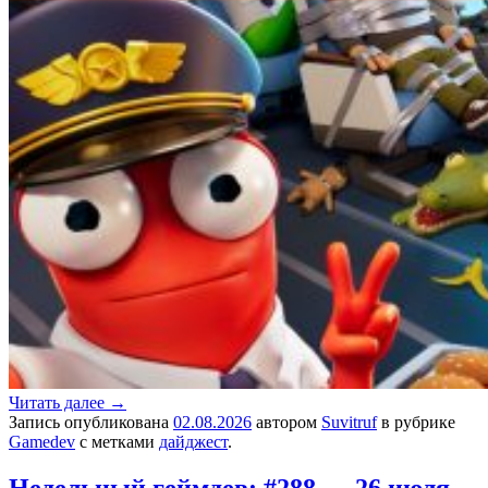
Читать далее
→
Запись опубликована
02.08.2026
автором
Suvitruf
в рубрике
Gamedev
с метками
дайджест
.
Недельный геймдев: #288 — 26 июля,