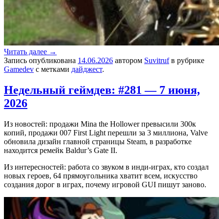
Читать далее
→
Запись опубликована
14.06.2026
автором
Suvitruf
в рубрике
Gamedev
с метками
дайджест
.
Недельный геймдев: #281 — 7 июня,
2026
Из новостей: продажи Mina the Hollower превысили 300к
копий, продажи 007 First Light перешли за 3 миллиона, Valve
обновила дизайн главной страницы Steam, в разработке
находится ремейк Baldur’s Gate II.
Из интересностей: работа со звуком в инди-играх, кто создал
новых героев, 64 прямоугольника хватит всем, искусство
создания дорог в играх, почему игровой GUI пишут заново.