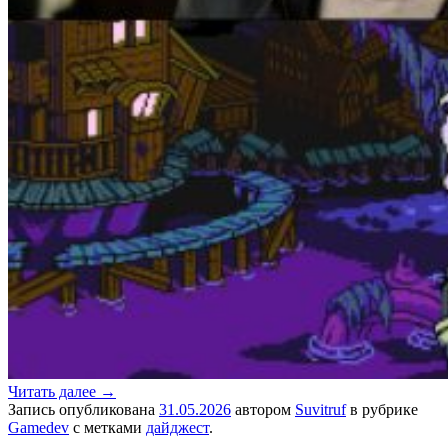
Читать далее
→
Запись опубликована
31.05.2026
автором
Suvitruf
в рубрике
Gamedev
с метками
дайджест
.