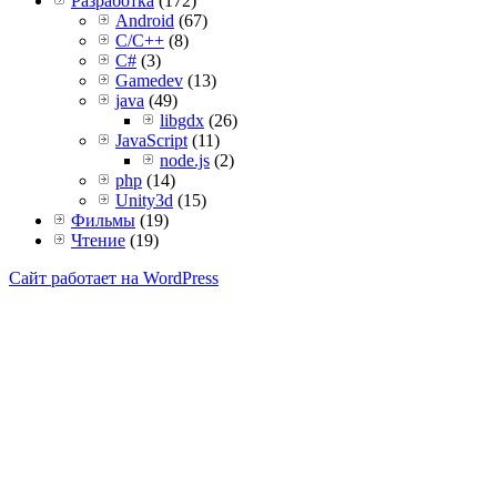
Разработка
(172)
Android
(67)
C/C++
(8)
C#
(3)
Gamedev
(13)
java
(49)
libgdx
(26)
JavaScript
(11)
node.js
(2)
php
(14)
Unity3d
(15)
Фильмы
(19)
Чтение
(19)
Сайт работает на WordPress