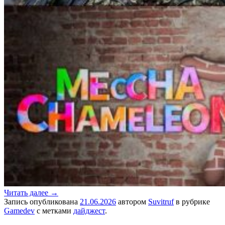
Читать далее
→
Запись опубликована
21.06.2026
автором
Suvitruf
в рубрике
Gamedev
с метками
дайджест
.