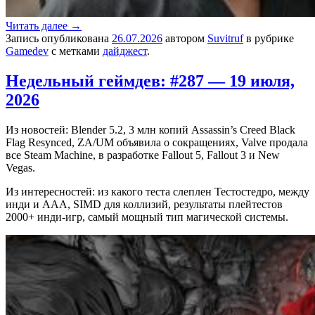
Читать далее
→
Запись опубликована
26.07.2026
автором
Suvitruf
в рубрике
Gamedev
с метками
дайджест
.
Недельный геймдев: #287 — 19 июля,
2026
Из новостей: Blender 5.2, 3 млн копий Assassin’s Creed Black
Flag Resynced, ZA/UM объявила о сокращениях, Valve продала
все Steam Machine, в разработке Fallout 5, Fallout 3 и New
Vegas.
Из интересностей: из какого теста слеплен Тестостедро, между
инди и AAA, SIMD для коллизий, результаты плейтестов
2000+ инди-игр, самый мощный тип магической системы.