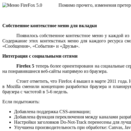
Помимо прочего, изменения претерп
Собственное контекстное меню для вкладки
Появилось собственное контекстное меню у каждой из 
Содержание этих контекстных меню для каждого ресурса смо
«Сообщения», «События» и «Друзья».
Интеграция с социальными сетями
Firefox 5
теперь более ориентированн на социальные се
на понравившиеся веб-сайты напрямую из браузера.
Стоит отметить, что Firefox 4 вышел в марте 2011 года. 
в Mozilla сменили концепцию разработки браузера и планиру
браузера с частотой в 5-6 недель.
Если подытожить:
Добавлена поддержка CSS-анимации;
Добавлена функция переключения между каналами разработ
Настройки заголовков Do-Not-Track перенесены для луч
Улучшена производительность при обработке: Canvas, Java