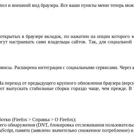
ел и внешний вид браузера. Все ваши пункты меню теперь можн
открытых в браузере вкладок, по нажатию на опции которого 
гут настраивать сами владельцы сайтов. Так, для социальной 
рвисы. Расширена интеграция с социальными сервисами. Через 
На переход от предыдущего крупного обновления браузера (версия 
ют выпускать стабильные сборки гораздо чаще, чем прежде. В
ки (Firefox > Справка > О Firefox);
шего обнаружения (DNT, блокировка отслеживания пользователь
Script, памяти (заявлено значительно сниженное потребление) и 