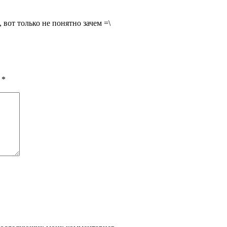
вот только не понятно зачем =\
ы
*