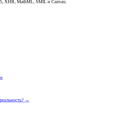
5, XHR, MathML, SMIL и Canvas;
т
.
реальность?
→