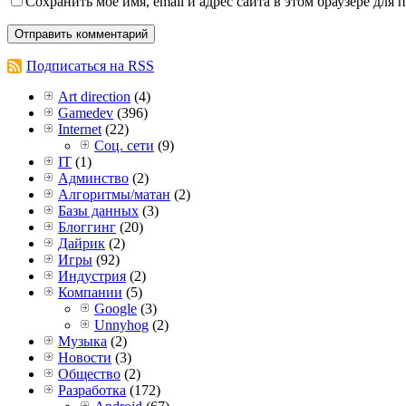
Сохранить моё имя, email и адрес сайта в этом браузере дл
Подписаться на RSS
Art direction
(4)
Gamedev
(396)
Internet
(22)
Соц. сети
(9)
IT
(1)
Админство
(2)
Алгоритмы/матан
(2)
Базы данных
(3)
Блоггинг
(20)
Дайрик
(2)
Игры
(92)
Индустрия
(2)
Компании
(5)
Google
(3)
Unnyhog
(2)
Музыка
(2)
Новости
(3)
Общество
(2)
Разработка
(172)