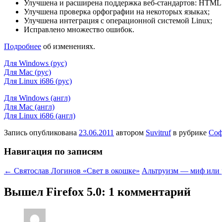
Улучшена и расширена поддержка веб-стандартов: HTML
Улучшена проверка орфографии на некоторых языках;
Улучшена интеграция с операционной системой Linux;
Исправлено множество ошибок.
Подробнее
об изменениях.
Для Windows (рус)
Для Mac (рус)
Для Linux i686 (рус)
Для Windows (англ)
Для Mac (англ)
Для Linux i686 (англ)
Запись опубликована
23.06.2011
автором
Suvitruf
в рубрике
Соф
Навигация по записям
←
Святослав Логинов «Свет в окошке»
Альтруизм — миф или 
Вышел Firefox 5.0
: 1 комментарий