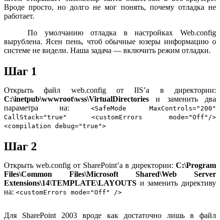
Вроде просто, но долго не мог понять, почему отладка не
работает.
По умолчанию отладка в настройках Web.config
вырублена. Ясен пень, чтоб обычные юзеры информацию о
системе не видели. Наша задача — включить режим отладки.
Шаг 1
Открыть файл web.config от IIS’а в директории:
C:\inetpub\wwwroot\wss\VirtualDirectories
и заменить два
параметра на:
<SafeMode MaxControls="200"
CallStack="true"
<customErrors mode="Off"/>
<compilation debug="true">
Шаг 2
Открыть web.config от SharePoint’a в директории:
C:\Program
Files\Common Files\Microsoft Shared\Web Server
Extensions\14\TEMPLATE\LAYOUTS
и заменить директиву
на:
<customErrors mode="Off" />
Для SharePoint 2003 вроде как достаточно лишь в файл