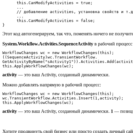
      this.CanModifyActivities = true;

      ...

      // добавление activities, установка свойств и т.д
      ...

      this.CanModifyActivities = false;

Этот код автогенерируем, так что, поменять ничего не получитс
System.Workflow.Activities.SequenceActivity
в рабочий процесс
WorkflowChanges wc = new WorkflowChanges(this);

((SequenceActivity)wc.TransientWorkflow.

GetActivityByName("sActivity1")).Activities.Add(activit
activity
— это ваш Activity, созданный динамически.
Можно добавлять напрямую в рабочий процесс:
WorkflowChanges wc = new WorkflowChanges(this);

wc.TransientWorkflow.Activities.Insert(1,activity);

activity
— это ваш Activity, созданный динамически.
1
— позиция
Хотите продвинуть свой бизнес или просто создать личный са