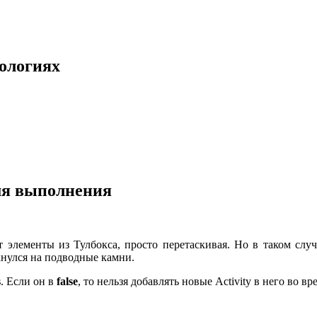
нологиях
емя выполнения
ют элементы из Тулбокса, просто перетаскивая. Но в таком слу
кнулся на подводные камни.
s
. Если он в
false
, то нельзя добавлять новые Activity в него во в