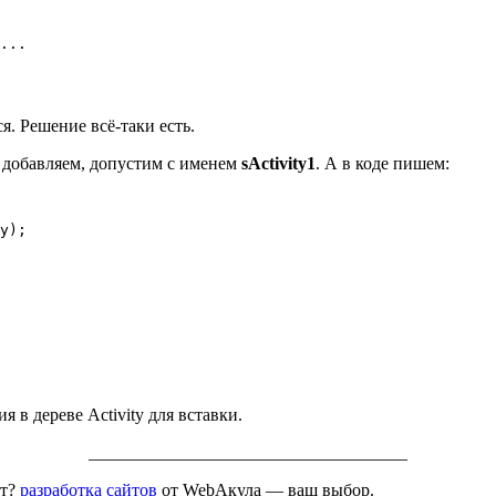
...

я. Решение всё-таки есть.
 добавляем, допустим с именем
sActivity1
. А в коде пишем:
y);

 в дереве Activity для вставки.
____________________________________
йт?
разработка сайтов
от WebАкула — ваш выбор.