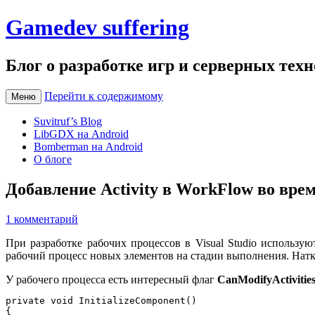
Gamedev suffering
Блог о разработке игр и серверных тех
Перейти к содержимому
Меню
Suvitruf’s Blog
LibGDX на Android
Bomberman на Android
О блоге
Добавление Activity в WorkFlow во вр
1 комментарий
При разработке рабочих процессов в Visual Studio использу
рабочий процесс новых элементов на стадии выполнения. Нат
У рабочего процесса есть интересный флаг
CanModifyActivitie
private void InitializeComponent()

{
