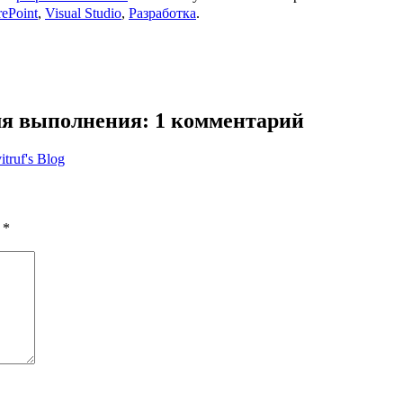
rePoint
,
Visual Studio
,
Разработка
.
емя выполнения
: 1 комментарий
truf's Blog
ы
*