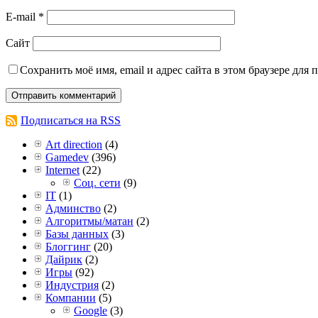
E-mail
*
Сайт
Сохранить моё имя, email и адрес сайта в этом браузере дл
Подписаться на RSS
Art direction
(4)
Gamedev
(396)
Internet
(22)
Соц. сети
(9)
IT
(1)
Админство
(2)
Алгоритмы/матан
(2)
Базы данных
(3)
Блоггинг
(20)
Дайрик
(2)
Игры
(92)
Индустрия
(2)
Компании
(5)
Google
(3)