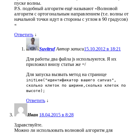
пуске волны.
P.S. подобный алгоритм ещё называют «Волновой
алгоритм с ортогональным направлением (т.е. волны от
начальной точки идут в стороны c углом в 90 градусов)
«
Ответить
↓
Suvitruf
Автор записи
15.10.2012 в 18:21
Для работы два файла js используются. Я их
приложил внизу статьи же =/
Для запуска вызвать метод на странице
initLee("идентификатор вашего canvas",
сколько клеток по ширине,сколько клеток по
высоте);
Ответить
↓
Иван
18.04.2015 в 8:28
Здравствуйте.
Можно ли использовать волновой алгоритм для