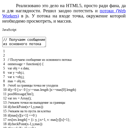
Реализовано это дело на HTML5, просто ради фана, да
и для наглядности. Решил заодно потестить и
потоки (Web
Workers)
в js. У потока на входе точка, окружение которой
необходимо просмотреть, и массив.
JavaScript
1
2
3
// Получаем сообщение из основного потока
4
onmessage
=
function
(
e
)
{
5
var
obj
=
e
.
data
;
6
var
y
=
obj
.
i
;
7
var
x
=
obj
.
j
;
8
mas
=
obj
.
m
;
9
//чтоб за границы точка не уходила
10
if
(
y
<
0
||
x
<
0
||
y
>=
mas
.
length
||
x
>=
mas
[
0
]
.
length
)
11
postMessage
(
'lim'
)
;
12
var
res
=
Array
(
)
;
13
//чекаем точки на выпадение за границы
14
if
(
checkPoint
(
x
+
1
,
y
,
mas
)
)
15
//чекаем на то пуста ли клетка
16
if
(
mas
[
y
]
[
x
+
1
]
==
0
)
17
res
[
res
.
length
]
=
{
i
:
y
,
j
:
x
+
1
,
v
:
mas
[
y
]
[
x
]
+
1
}
;
18
if
(
checkPoint
(
x
-
1
,
y
,
mas
)
)