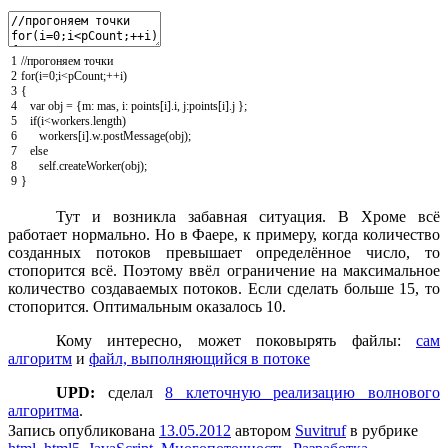
1
//прогоняем точки
2
for
(
i
=
0
;
i
<
pCount
;
++
i
)
3
{
4
var
obj
=
{
m
:
mas
,
i
:
points
[
i
]
.
i
,
j
:
points
[
i
]
.
j
}
;
5
if
(
i
<
workers
.
length
)
6
workers
[
i
]
.
w
.
postMessage
(
obj
)
;
7
else
8
self
.
createWorker
(
obj
)
;
9
}
Тут и возникла забавная ситуация. В Хроме всё
работает нормально. Но в Фаере, к примеру, когда количество
созданных потоков превышает определённое число, то
стопорится всё. Поэтому ввёл ограничение на максимальное
количество создаваемых потоков. Если сделать больше 15, то
стопорится. Оптимальным оказалось 10.
Кому интересно, может поковырять файлы:
сам
алгоритм
и
файл, выполняющийся в потоке
UPD:
сделал
8 клеточную реализацию волнового
алгоритма
.
Запись опубликована
13.05.2012
автором
Suvitruf
в рубрике