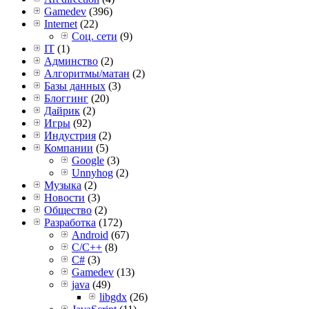
Gamedev
(396)
Internet
(22)
Соц. сети
(9)
IT
(1)
Админство
(2)
Алгоритмы/матан
(2)
Базы данных
(3)
Блоггинг
(20)
Дайрик
(2)
Игры
(92)
Индустрия
(2)
Компании
(5)
Google
(3)
Unnyhog
(2)
Музыка
(2)
Новости
(3)
Общество
(2)
Разработка
(172)
Android
(67)
C/C++
(8)
C#
(3)
Gamedev
(13)
java
(49)
libgdx
(26)