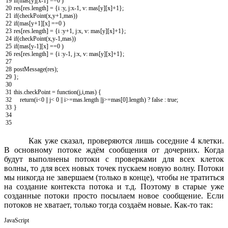
19
if
(
mas
[
y
]
[
x
-
1
]
==
0
)
20
res
[
res
.
length
]
=
{
i
:
y
,
j
:
x
-
1
,
v
:
mas
[
y
]
[
x
]
+
1
}
;
21
if
(
checkPoint
(
x
,
y
+
1
,
mas
)
)
22
if
(
mas
[
y
+
1
]
[
x
]
==
0
)
23
res
[
res
.
length
]
=
{
i
:
y
+
1
,
j
:
x
,
v
:
mas
[
y
]
[
x
]
+
1
}
;
24
if
(
checkPoint
(
x
,
y
-
1
,
mas
)
)
25
if
(
mas
[
y
-
1
]
[
x
]
==
0
)
26
res
[
res
.
length
]
=
{
i
:
y
-
1
,
j
:
x
,
v
:
mas
[
y
]
[
x
]
+
1
}
;
27
28
postMessage
(
res
)
;
29
}
;
30
31
this
.
checkPoint
=
function
(
j
,
i
,
mas
)
{
32
return
(
i
<
0
||
j
<
0
||
i
>=
mas
.
length
||
j
>=
mas
[
0
]
.
length
)
?
false
:
true
;
33
}
34
35
Как уже сказал, проверяются лишь соседние 4 клетки.
В основному потоке ждём сообщения от дочерних. Когда
будут выполнены потоки с проверками для всех клеток
волны, то для всех новых точек пускаем новую волну. Потоки
мы никогда не завершаем (только в конце), чтобы не тратиться
на создание контекста потока и т.д. Поэтому в старые уже
созданные потоки просто посылаем новое сообщение. Если
потоков не хватает, только тогда создаём новые. Как-то так:
JavaScript