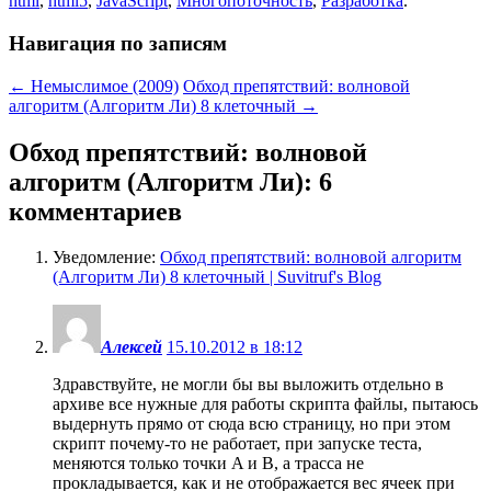
html
,
html5
,
JavaScript
,
Многопоточность
,
Разработка
.
Навигация по записям
←
Немыслимое (2009)
Обход препятствий: волновой
алгоритм (Алгоритм Ли) 8 клеточный
→
Обход препятствий: волновой
алгоритм (Алгоритм Ли)
: 6
комментариев
Уведомление:
Обход препятствий: волновой алгоритм
(Алгоритм Ли) 8 клеточный | Suvitruf's Blog
Алексей
15.10.2012 в 18:12
Здравствуйте, не могли бы вы выложить отдельно в
архиве все нужные для работы скрипта файлы, пытаюсь
выдернуть прямо от сюда всю страницу, но при этом
скрипт почему-то не работает, при запуске теста,
меняются только точки A и B, а трасса не
прокладывается, как и не отображается вес ячеек при