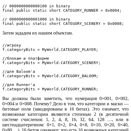
// 0000000000000100 in binary

final public static short CATEGORY_RUNNER = 0x0004; 

// 0000000000001000 in binary

Затем зададим их нашим объектам.
//игроку

f.categoryBits = MyWorld.CATEGORY_PLAYER;

//блокам и платформе

f.categoryBits = MyWorld.CATEGORY_SCENERY;

//для Baloom'а

f.categoryBits = MyWorld.CATEGORY_BALOOM;

//для Runner'а

Вы должны были заметить, что нумерация 0×001, 0×002,
0×004 и 0×008. Почему? Дело в том, что категории и маски —
битовые поля (закодированы в 16 битах). Это означает, что
возможные категории являются степенью 2 (в десятичной
системе счисления: 1, 2, 4, 8, 16, 32, 64, 128 …, или в
шестнадцатеричном: 0×1, 0×2, 0×4, 0×8, 0×10, 0×20, 0×40,
0×80 …). 16 битов означают, что есть 16 возможных категорий