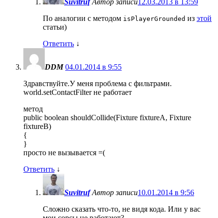
Suvitruf
Автор записи
12.03.2013 в 13:59
По аналогии с методом
из
этой
isPlayerGrounded
статьи)
Ответить
↓
DDM
04.01.2014 в 9:55
Здравствуйте.У меня проблема с фильтрами.
world.setContactFilter не работает
метод
public boolean shouldCollide(Fixture fixtureA, Fixture
fixtureB)
{
}
просто не вызывается =(
Ответить
↓
Suvitruf
Автор записи
10.01.2014 в 9:56
Сложно сказать что-то, не видя кода. Или у вас
мои сорсы не работают?