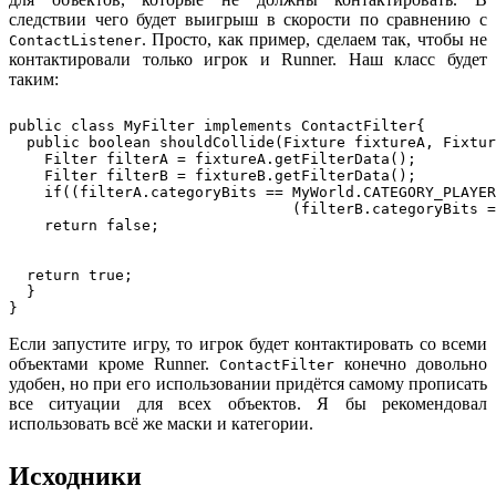
следствии чего будет выигрыш в скорости по сравнению с
. Просто, как пример, сделаем так, чтобы не
ContactListener
контактировали только игрок и Runner. Наш класс будет
таким:
public class MyFilter implements ContactFilter{

  public boolean shouldCollide(Fixture fixtureA, Fixtur
    Filter filterA = fixtureA.getFilterData();

    Filter filterB = fixtureB.getFilterData();

    if((filterA.categoryBits == MyWorld.CATEGORY_PLAYER
				(filterB.categoryBits == MyWorld.CATEGORY_PLAYER && filterA.categoryBits == MyWorld.CATEGORY_RUNNER ))

    return false; 

  return true;

  }

Если запустите игру, то игрок будет контактировать со всеми
объектами кроме Runner.
конечно довольно
ContactFilter
удобен, но при его использовании придётся самому прописать
все ситуации для всех объектов. Я бы рекомендовал
использовать всё же маски и категории.
Исходники