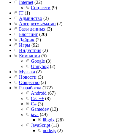
Internet
(22)
Соц. сети
(9)
IT
(1)
Админство
(2)
Алгоритмы/матан
(2)
Базы данных
(3)
Блоггинг
(20)
Дайрик
(2)
Игры
(92)
Индустрия
(2)
Компании
(5)
Google
(3)
Unnyhog
(2)
Музыка
(2)
Новости
(3)
Общество
(2)
Разработка
(172)
Android
(67)
C/C++
(8)
C#
(3)
Gamedev
(13)
java
(49)
libgdx
(26)
JavaScript
(11)
node.js
(2)