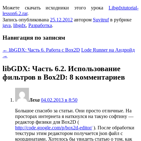
Можете скачать исходники этого урока
Libgdxtutorial-
lesson6.2.rar
.
Запись опубликована
25.12.2012
автором
Suvitruf
в рубрике
java
,
libgdx
,
Разработка
.
Навигация по записям
←
libGDX: Часть 6. Работа с Box2D
Lode Runner на Андройд
→
libGDX: Часть 6.2. Использование
фильтров в Box2D
: 8 комментариев
Леха
04.02.2013 в 8:50
Большое спасибо за статьи. Они просто отличные. На
просторах интернета я наткнулся на такую софтину —
редактор физики для Box2D (
http://code.google.com/p/box2d-editor/
). После обработки
текстуры этим редактором получается json файл с
координатами. Хотелось бы увидеть статью о том, как