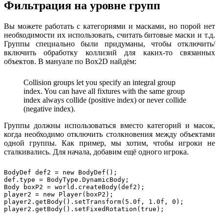
Фильтрация на уровне групп
Вы можете работать с категориями и масками, но порой нет
необходимости их использовать, считать битовые маски и т.д.
Группы специально были придуманы, чтобы отключить/
включить обработку коллизий для каких-то связанных
объектов. В мануале по Box2D найдём:
Collision groups let you specify an integral group
index. You can have all fixtures with the same group
index always collide (positive index) or never collide
(negative index).
Группы должны использоваться вместо категорий и масок,
когда необходимо отключить столкновения между объектами
одной группы. Как пример, мы хотим, чтобы игроки не
сталкивались. Для начала, добавим ещё одного игрока.
BodyDef def2 = new BodyDef();

def.type = BodyType.DynamicBody;

Body boxP2 = world.createBody(def2);

player2 = new Player(boxP2);		

player2.getBody().setTransform(5.0f, 1.0f, 0);
