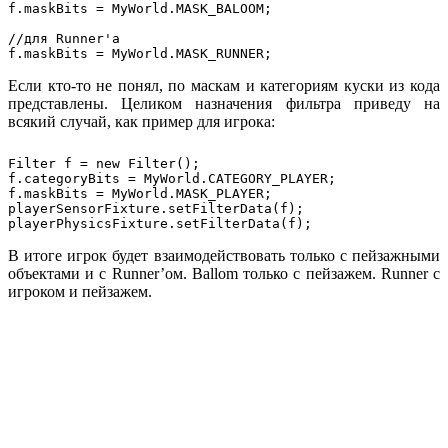
f.maskBits = MyWorld.MASK_BALOOM;

//для Runner'а

Если кто-то не понял, по маскам и категориям куски из кода
представлены. Целиком назначения фильтра приведу на
всякий случай, как пример для игрока:
Filter f = new Filter();

f.categoryBits = MyWorld.CATEGORY_PLAYER;

f.maskBits = MyWorld.MASK_PLAYER;

playerSensorFixture.setFilterData(f);

В итоге игрок будет взаимодействовать только с пейзажными
объектами и с Runner’ом. Ballom только с пейзажем. Runner с
игроком и пейзажем.