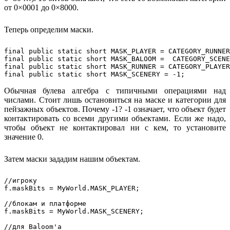
от 0×0001 до 0×8000.
Теперь определим маски.
final public static short MASK_PLAYER = CATEGORY_RUNNER
final public static short MASK_BALOOM =  CATEGORY_SCENE
final public static short MASK_RUNNER = CATEGORY_PLAYER
Обычная булева алгебра с типичными операциями над
числами. Стоит лишь остановиться на маске и категории для
пейзажных объектов. Почему -1? -1 означает, что объект будет
контактировать со всеми другими объектами. Если же надо,
чтобы объект не контактировал ни с кем, то установите
значение 0.
Затем маски зададим нашим объектам.
//игроку

f.maskBits = MyWorld.MASK_PLAYER;

//блокам и платформе

f.maskBits = MyWorld.MASK_SCENERY;

//для Baloom'а
