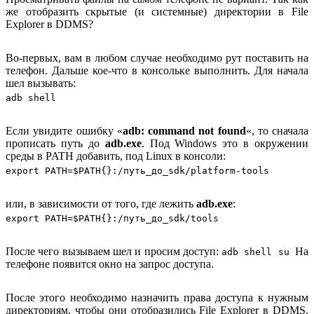
же отобразить скрытые (и системные) директории в File
Explorer в DDMS?
Во-первых, вам в любом случае необходимо рут поставить на
телефон. Дальше кое-что в консольке выполнить. Для начала
шел вызывать:
adb shell
Если увидите ошибку «
adb: command not found
«, то сначала
прописать путь до
adb.exe
. Под Windows это в окружении
среды в PATH добавить, под Linux в консоли:
export PATH=$PATH{}:/путь_до_sdk/platform-tools
или, в зависимости от того, где лежить
adb.exe
:
export PATH=$PATH{}:/путь_до_sdk/tools
После чего вызываем шел и просим доступ:
На
adb shell su
телефоне появится окно на запрос доступа.
После этого необходимо назначить права доступа к нужным
директориям, чтобы они отобразились File Explorer в DDMS.