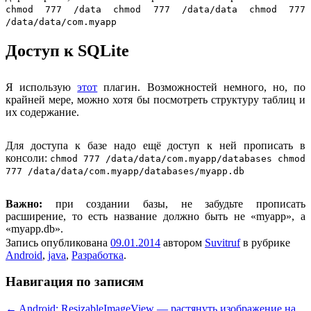
chmod 777 /data chmod 777 /data/data chmod 777
/data/data/com.myapp
Доступ к SQLite
Я использую
этот
плагин. Возможностей немного, но, по
крайней мере, можно хотя бы посмотреть структуру таблиц и
их содержание.
Для доступа к базе надо ещё доступ к ней прописать в
консоли:
chmod 777 /data/data/com.myapp/databases chmod
777 /data/data/com.myapp/databases/myapp.db
Важно:
при создании базы, не забудьте прописать
расширение, то есть название должно быть не «myapp», а
«myapp.db».
Запись опубликована
09.01.2014
автором
Suvitruf
в рубрике
Android
,
java
,
Разработка
.
Навигация по записям
←
Android: ResizableImageView — растянуть изображение на