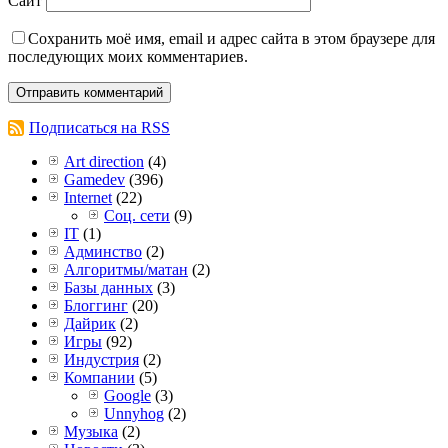
Сайт
Сохранить моё имя, email и адрес сайта в этом браузере для
последующих моих комментариев.
Подписаться на RSS
Art direction
(4)
Gamedev
(396)
Internet
(22)
Соц. сети
(9)
IT
(1)
Админство
(2)
Алгоритмы/матан
(2)
Базы данных
(3)
Блоггинг
(20)
Дайрик
(2)
Игры
(92)
Индустрия
(2)
Компании
(5)
Google
(3)
Unnyhog
(2)
Музыка
(2)