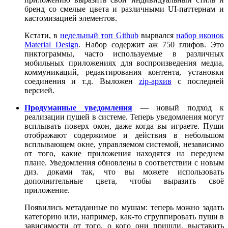
бренд со смелые цвета и различными UI-паттернам и
кастомизацией элементов.
Кстати, в
недельный топ Github
вырвался
набор иконок
Material Design
. Набор содержит аж 750 глифов. Это
пиктограммы, часто используемые в различных
мобильных приложениях для воспроизведения медиа,
коммуникаций, редактирования контента, установки
соединения и т.д. Выложен
zip-архив
с последней
версией.
Продуманные уведомления
— новый подход к
реализации пушей в системе. Теперь уведомления могут
всплывать поверх окон, даже когда вы играете. Пуши
отображают содержимое и действия в небольшом
всплывающем окне, управляемом системой, независимо
от того, какие приложения находятся на переднем
плане. Уведомления обновлены в соответствии с новым
диз. доками так, что вы можете использовать
дополнительные цвета, чтобы выразить своё
приложение.
Появились метаданные по мушам: теперь можно задать
категорию или, например, как-то сгруппировать пуши в
зависимости от того, о кого они пришли, выставить