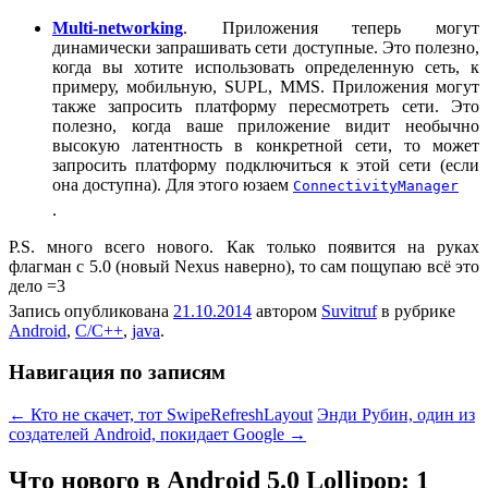
Multi-networking
. Приложения теперь могут
динамически запрашивать сети доступные. Это полезно,
когда вы хотите использовать определенную сеть, к
примеру, мобильную, SUPL, MMS. Приложения могут
также запросить платформу пересмотреть сети. Это
полезно, когда ваше приложение видит необычно
высокую латентность в конкретной сети, то может
запросить платформу подключиться к этой сети (если
она доступна). Для этого юзаем
ConnectivityManager
.
P.S. много всего нового. Как только появится на руках
флагман с 5.0 (новый Nexus наверно), то сам пощупаю всё это
дело =3
Запись опубликована
21.10.2014
автором
Suvitruf
в рубрике
Android
,
C/C++
,
java
.
Навигация по записям
←
Кто не скачет, тот SwipeRefreshLayout
Энди Рубин, один из
создателей Android, покидает Google
→
Что нового в Android 5.0 Lollipop
: 1