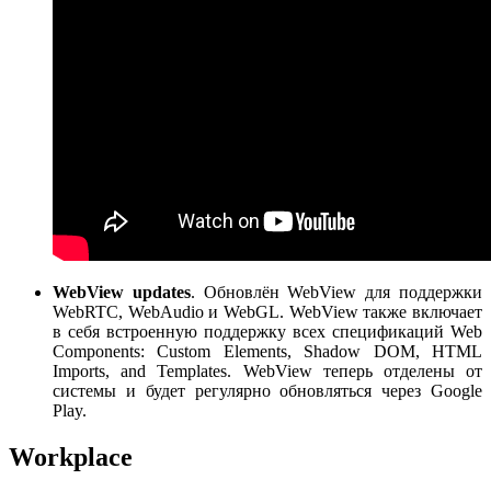
WebView updates
. Обновлён WebView для поддержки
WebRTC, WebAudio и WebGL. WebView также включает
в себя встроенную поддержку всех спецификаций Web
Components: Custom Elements, Shadow DOM, HTML
Imports, and Templates. WebView теперь отделены от
системы и будет регулярно обновляться через Google
Play.
Workplace