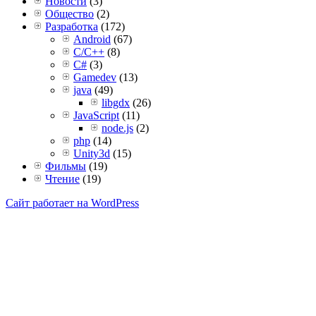
Новости
(3)
Общество
(2)
Разработка
(172)
Android
(67)
C/C++
(8)
C#
(3)
Gamedev
(13)
java
(49)
libgdx
(26)
JavaScript
(11)
node.js
(2)
php
(14)
Unity3d
(15)
Фильмы
(19)
Чтение
(19)
Сайт работает на WordPress