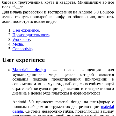
базовых треугольника, круга и квадрата. Минимализм во все
поля ~^__^~
Для начала разработки и тестирования на Android 5.0 Lollipop
лучше глянуть поподробнее инфу по обновлению, почитать
доки, посмотреть новые видео.
User experience
.
Производительность
.
Workplace
.
Media
.
Connectivity
.
User experience
Material design
— новая концепция для
мультискринного мира, целью которой является
создания подхода проектирования приложений в
современном мире мульти-девайсов, со всеобъемлющей
стратегией визуализации, движения и интерактивного
дизайна в целом ряде платформ и форм-факторов.
Android 5.0 приносит material design на платформу с
полным набором инструментов для реализации
material
design
. Система невероятно гибка, позволяющая вашему
приложению выразить свой индивидуальный стиль и