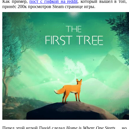
Как пример,
пост с гифкой на reddit
, который вышел в топ,
принёс 200к просмотров Steam странице игры.
Перед этой игрой David сделал
Home is Where One Starts…
, но