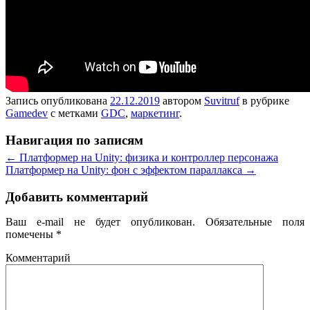
Запись опубликована
22.12.2019
автором
Suvitruf
в рубрике
Gamedev
с метками
GDC
,
маркетинг
.
Навигация по записям
←
Платформер на Unity: физика и контроллер персонажа
Платформер на Unity: фон с эффектом параллакса
→
Добавить комментарий
Ваш e-mail не будет опубликован.
Обязательные поля
помечены
*
Комментарий