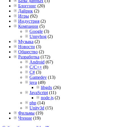
Базы данных
(3)
Блоггинг
(20)
Дайрик
(2)
Игры
(92)
Индустрия
(2)
Компании
(5)
Google
(3)
Unnyhog
(2)
Музыка
(2)
Новости
(3)
Общество
(2)
Разработка
(172)
Android
(67)
C/C++
(8)
C#
(3)
Gamedev
(13)
java
(49)
libgdx
(26)
JavaScript
(11)
node.js
(2)
php
(14)
Unity3d
(15)
Фильмы
(19)
Чтение
(19)