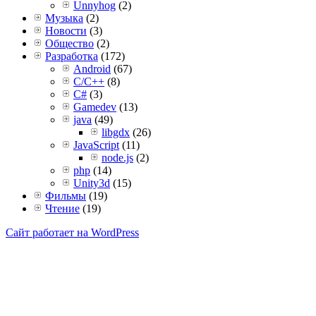
Unnyhog
(2)
Музыка
(2)
Новости
(3)
Общество
(2)
Разработка
(172)
Android
(67)
C/C++
(8)
C#
(3)
Gamedev
(13)
java
(49)
libgdx
(26)
JavaScript
(11)
node.js
(2)
php
(14)
Unity3d
(15)
Фильмы
(19)
Чтение
(19)
Сайт работает на WordPress