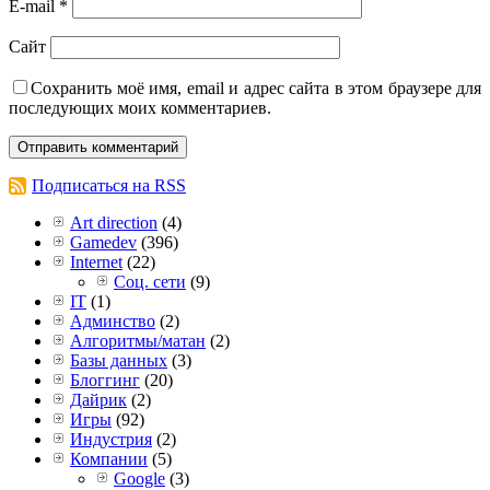
E-mail
*
Сайт
Сохранить моё имя, email и адрес сайта в этом браузере для
последующих моих комментариев.
Подписаться на RSS
Art direction
(4)
Gamedev
(396)
Internet
(22)
Соц. сети
(9)
IT
(1)
Админство
(2)
Алгоритмы/матан
(2)
Базы данных
(3)
Блоггинг
(20)
Дайрик
(2)
Игры
(92)
Индустрия
(2)
Компании
(5)
Google
(3)