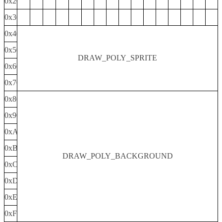
0x20
0x30
0x40
0x50
DRAW_POLY_SPRITE
0x60
0x70
0x80
0x90
0xA0
0xB0
DRAW_POLY_BACKGROUND
0xC0
0xD0
0xE0
0xF0