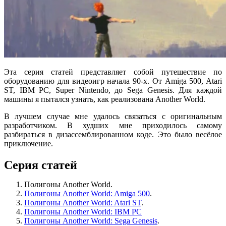
Эта серия статей представляет собой путешествие по
оборудованию для видеоигр начала 90-х. От Amiga 500, Atari
ST, IBM PC, Super Nintendo, до Sega Genesis. Для каждой
машины я пытался узнать, как реализована Another World.
В лучшем случае мне удалось связаться с оригинальным
разработчиком. В худших мне приходилось самому
разбираться в дизассемблированном коде. Это было весёлое
приключение.
Серия статей
Полигоны Another World.
Полигоны Another World: Amiga 500
.
Полигоны Another World: Atari ST
.
Полигоны Another World: IBM PC
Полигоны Another World: Sega Genesis
.