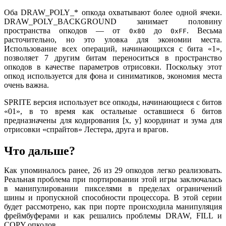
Оба DRAW_POLY_* опкода охватывают более одной ячеки.
DRAW_POLY_BACKGROUND занимает половину
пространства опкодов — от
до
. Весьма
0x80
0xFF
расточительно, но это уловка для экономии места.
Использование всех операций, начинающихся с бита «1»,
позволяет 7 другим битам переноситься в пространство
опкодов в качестве параметров отрисовки. Поскольку этот
опкод используется для фона и синиматиков, экономия места
очень важна.
SPRITE версия использует все опкоды, начинающиеся с битов
«01», в то время как остальные оставшиеся 6 битов
предназначены для кодирования [x, y] координат и зума для
отрисовки «спрайтов» Лестера, друга и врагов.
Что дальше?
Как упоминалось ранее, 26 из 29 опкодов легко реализовать.
Реальная проблема при портировании этой игры заключалась
в манипулировании пикселями в пределах ограничений
шины и пропускной способности процессора. В этой серии
будет рассмотрено, как при порте происходила манипуляция
фреймбуферами и как решались проблемы DRAW, FILL и
COPY опкодов.