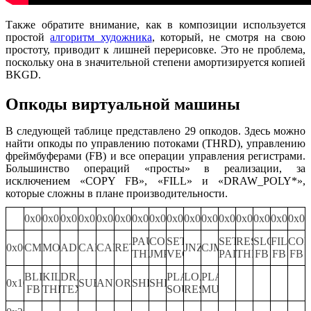
Также обратите внимание, как в композиции используется
простой
алгоритм художника
, который, не смотря на свою
простоту, приводит к лишней перерисовке. Это не проблема,
поскольку она в значительной степени амортизируется копией
BKGD.
Опкоды виртуальной машины
В следующей таблице представлено 29 опкодов. Здесь можно
найти опкоды по управлению потоками (THRD), управлению
фреймбуферами (FB) и все операции управления регистрами.
Большинство операций «просты» в реализации, за
исключением «COPY FB», «FILL» и «DRAW_POLY*»,
которые сложны в плане производительности.
0x00
0x01
0x02
0x03
0x04
0x05
0x06
0x07
0x08
0x09
0x0A
0x0B
0x0C
0x0D
0x0E
0x0F
PAUSE
COND
SET
SET
RESET
SLCT
FILL
COP
0x00
CMOV
MOV
ADD
CADD
CALL
RET
JNZ
CJMP
THRD
JMP
VECT
PAL
THRD
FB
FB
FB
BLIT
KILL
DRAW
PLAY
LOAD
PLAY
0x10
SUB
AND
OR
SHL
SHR
FB
THRD
TEXT
SOUND
RESC
MUSIC