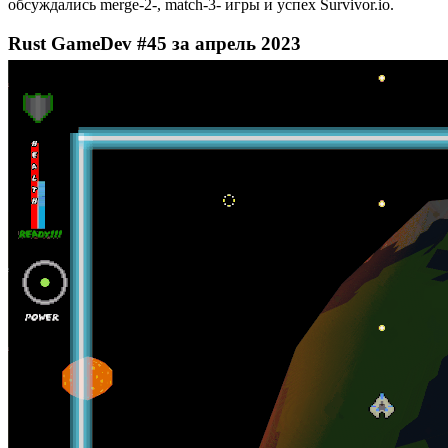
обсуждались merge-2-, match-3- игры и успех Survivor.io.
Rust GameDev #45 за апрель 2023