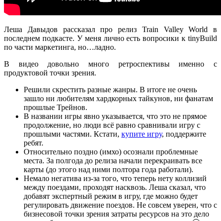
Леша Давыдов рассказал про релиз Train Valley World в
последнем подкасте. У меня лично есть вопросики к tinyBuild
по части маркетинга, но…ладно.
В видео довольно много ретроспективы именно с
продуктовой точки зрения.
Решили скрестить разные жанры. В итоге не очень
зашло ни любителям хардкорных тайкунов, ни фанатам
прошлые Трейнов.
В названии игры явно указывается, что это не прямое
продолжение, но люди всё равно сравнивали игру с
прошлыми частями. Кстати,
купите игру
, поддержите
ребят.
Относительно поздно (имхо) осознали проблемные
места. За полгода до релиза начали перекраивать все
карты (до этого над ними полтора года работали).
Немало негатива из-за того, что теперь нету коллизий
между поездами, проходят насквозь. Леша сказал, что
добавят экспертный режим в игру, где можно будет
регулировать движение поездов. Не совсем уверен, что с
бизнесовой точки зрения затраты ресурсов на это дело