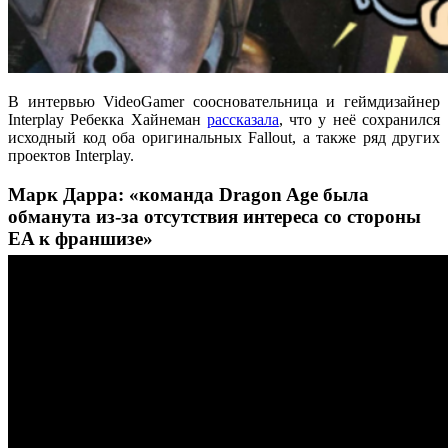
В интервью VideoGamer соосновательница и геймдизайнер
Interplay Ребекка Хайнеман
рассказала
, что у неё сохранился
исходный код оба оригинальных Fallout, а также ряд других
проектов Interplay.
Марк Дарра: «команда Dragon Age была
обманута из-за отсутствия интереса со стороны
EA к франшизе»