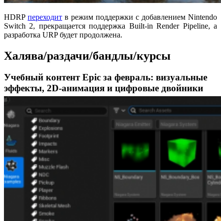
HDRP
переходит
в режим поддержки с добавлением Nintendo
Switch 2, прекращается поддержка Built-in Render Pipeline, а
разработка URP будет продолжена.
Халява/раздачи/бандлы/курсы
Учебный контент Epic за февраль: визуальные
эффекты, 2D-анимация и цифровые двойники