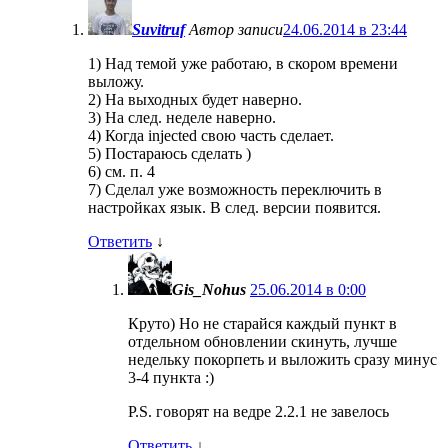
Suvitruf
Автор записи
24.06.2014 в 23:44
1) Над темой уже работаю, в скором времени
выложу.
2) На выходных будет наверно.
3) На след. неделе наверно.
4) Когда injected свою часть сделает.
5) Постараюсь сделать )
6) см. п. 4
7) Сделал уже возможность переключить в
настройках язык. В след. версии появится.
Ответить
↓
Gis_Nohus
25.06.2014 в 0:00
Круто) Но не старайся каждый пункт в
отдельном обновлении скинуть, лучше
недельку покорпеть и выложить сразу минус
3-4 пункта :)
P.S. говорят на ведре 2.2.1 не завелось
Ответить
↓