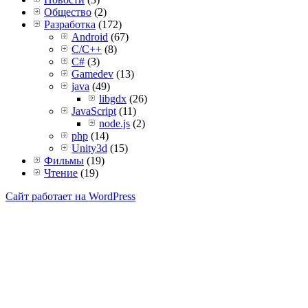
Общество
(2)
Разработка
(172)
Android
(67)
C/C++
(8)
C#
(3)
Gamedev
(13)
java
(49)
libgdx
(26)
JavaScript
(11)
node.js
(2)
php
(14)
Unity3d
(15)
Фильмы
(19)
Чтение
(19)
Сайт работает на WordPress