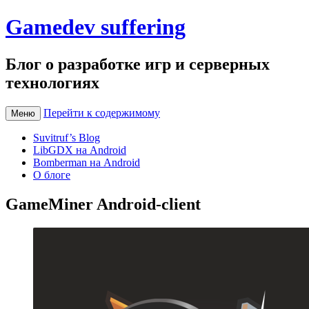
Gamedev suffering
Блог о разработке игр и серверных
технологиях
Перейти к содержимому
Меню
Suvitruf’s Blog
LibGDX на Android
Bomberman на Android
О блоге
GameMiner Android-client