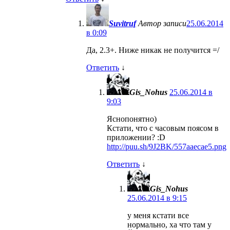
Suvitruf
Автор записи
25.06.2014
в 0:09
Да, 2.3+. Ниже никак не получится =/
Ответить
↓
Gis_Nohus
25.06.2014 в
9:03
Яснопонятно)
Кстати, что с часовым поясом в
приложении? :D
http://puu.sh/9J2BK/557aaecae5.png
Ответить
↓
Gis_Nohus
25.06.2014 в 9:15
у меня кстати все
нормально, ха что там у