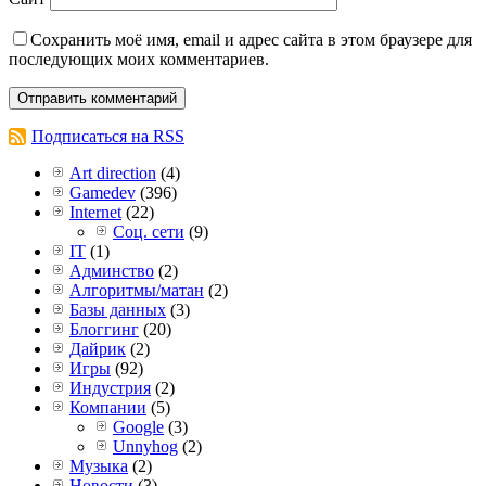
Сохранить моё имя, email и адрес сайта в этом браузере для
последующих моих комментариев.
Подписаться на RSS
Art direction
(4)
Gamedev
(396)
Internet
(22)
Соц. сети
(9)
IT
(1)
Админство
(2)
Алгоритмы/матан
(2)
Базы данных
(3)
Блоггинг
(20)
Дайрик
(2)
Игры
(92)
Индустрия
(2)
Компании
(5)
Google
(3)
Unnyhog
(2)
Музыка
(2)
Новости
(3)