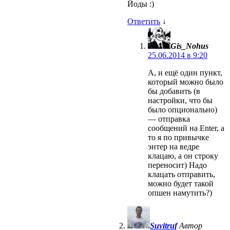
Йоды :)
Ответить
↓
Gis_Nohus
25.06.2014 в 9:20
А, и ещё один пункт,
который можно было
бы добавить (в
настройки, что бы
было опционально)
— отправка
сообщений на Enter, а
то я по привычке
энтер на ведре
клацаю, а он строку
переносит) Надо
клацать отправить,
можно будет такой
опшен намутить?)
Suvitruf
Автор