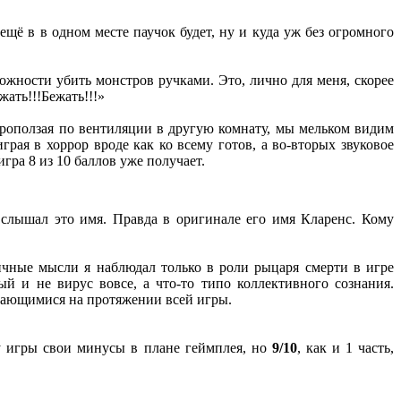
ещё в в одном месте паучок будет, ну и куда уж без огромного
можности убить монстров ручками. Это, лично для меня, скорее
ать!!!Бежать!!!»
роползая по вентиляции в другую комнату, мы мельком видим
грая в хоррор вроде как ко всему готов, а во-вторых звуковое
гра 8 из 10 баллов уже получает.
 слышал это имя. Правда в оригинале его имя Кларенс. Кому
ичные мысли я наблюдал только в роли рыцаря смерти в игре
ый и не вирус вовсе, а что-то типо коллективного сознания.
шающимися на протяжении всей игры.
 у игры свои минусы в плане геймплея, но
9/10
, как и 1 часть,