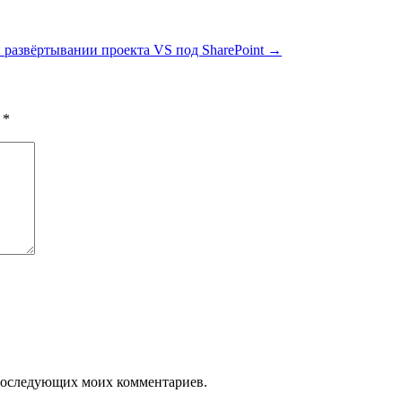
развёртывании проекта VS под SharePoint
→
ы
*
я последующих моих комментариев.