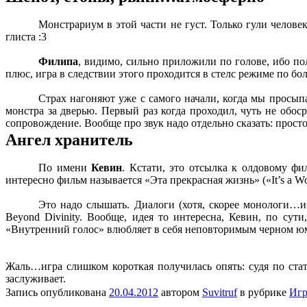
Монстрариум в этой части не густ. Только гули челове
глиста :3
Филипа
, видимо, сильно приложили по голове, ибо по
плюс, игра в следствии этого проходится в стелс режиме по б
Страх нагоняют уже с самого начали, когда мы просы
монстра за дверью. Первый раз когда проходил, чуть не обоср
сопровождение. Вообще про звук надо отдельно сказать: просто
Ангел хранитель
По имени
Кевин
. Кстати, это отсылка к олдовому ф
интересно фильм называется «Эта прекрасная жизнь» («It’s a Won
Это надо слышать. Диалоги (хотя, скорее монологи…и
Beyond Divinity. Вообще, идея то интересна, Кевин, по сут
«Внутренний голос» влюбляет в себя неповторимым черном ю
Жаль…игра слишком короткая получилась опять: судя по стат
заслуживает.
Запись опубликована
20.04.2012
автором
Suvitruf
в рубрике
Иг