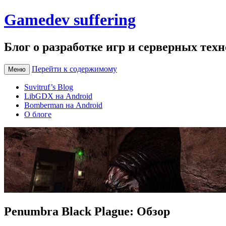
Gamedev suffering
Блог о разработке игр и серверных тех
Перейти к содержимому
Меню
Suvitruf’s Blog
LibGDX на Android
Bomberman на Android
О блоге
Penumbra Black Plague: Обзор