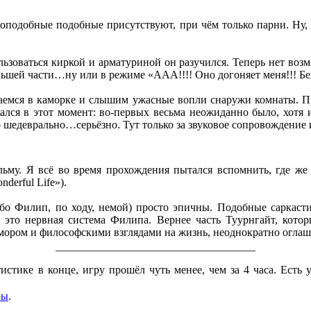
коподобные подобные присутствуют, при чём только парни. Ну, 
льзоваться киркой и арматуриной он разучился. Теперь нет воз
ольшей части…ну или в режиме «ААА!!!! Оно догоняет меня!!! Беж
паемся в каморке и слышим ужасные вопли снаружи комнаты. П
ался в этот момент: во-первых весьма неожиданно было, хотя и
 шедеврально…серьёзно. Тут только за звуковое сопровождение и
ильму. Я всё во время прохождения пытался вспомнить, где же
derful Life»).
бо Филип, по ходу, немой) просто эпичны. Подобные саркаст
и, это нервная система Филипа. Вернее часть Туурнгайт, котор
мором и философскими взглядами на жизнь, неоднократно огла
____________________________________
истике в конце, игру прошёл чуть менее, чем за 4 часа. Есть
ры
.