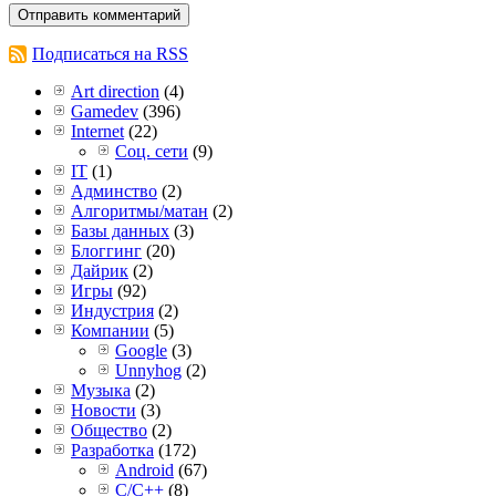
Подписаться на RSS
Art direction
(4)
Gamedev
(396)
Internet
(22)
Соц. сети
(9)
IT
(1)
Админство
(2)
Алгоритмы/матан
(2)
Базы данных
(3)
Блоггинг
(20)
Дайрик
(2)
Игры
(92)
Индустрия
(2)
Компании
(5)
Google
(3)
Unnyhog
(2)
Музыка
(2)
Новости
(3)
Общество
(2)
Разработка
(172)
Android
(67)
C/C++
(8)