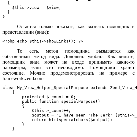
  {

    $this->view = $view;

  }

Остаётся только показать, как вызвать помощник в
представлении (виде):
То есть, метод помощника вызывается как
собственный метод вида. Довольно удобно. Как видите,
помощник вида может на входе принимать какие-то
параметры, если это необходимо. Помощники хранят
состояние. Можно продемонстрировать на примере с
framework.zend.com.
class My_View_Helper_SpecialPurpose extends Zend_View_H
    {

        protected $_count = 0;

        public function specialPurpose()

        {

            $this->_count++;

            $output = "I have seen 'The Jerk' {$this->_
            return htmlspecialchars($output);

        }
