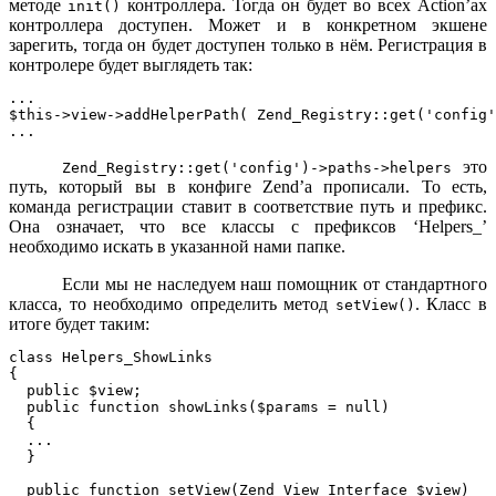
методе
контроллера. Тогда он будет во всех Action’ах
init()
контроллера доступен. Может и в конкретном экшене
зарегить, тогда он будет доступен только в нём. Регистрация в
контролере будет выглядеть так:
...

$this->view->addHelperPath( Zend_Registry::get('config'
это
Zend_Registry::get('config')->paths->helpers
путь, который вы в конфиге Zend’а прописали. То есть,
команда регистрации ставит в соответствие путь и префикс.
Она означает, что все классы с префиксов ‘Helpers_’
необходимо искать в указанной нами папке.
Если мы не наследуем наш помощник от стандартного
класса, то необходимо определить метод
. Класс в
setView()
итоге будет таким:
class Helpers_ShowLinks

{

  public $view;

  public function showLinks($params = null)

  {

  ...

  }

  public function setView(Zend_View_Interface $view)
