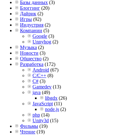
Базы данных
(3)
Блоггинг
(20)
Дайрик
(2)
Игры
(92)
Индустрия
(2)
Компании
(5)
Google
(3)
Unnyhog
(2)
Музыка
(2)
Новости
(3)
Общество
(2)
Разработка
(172)
Android
(67)
C/C++
(8)
C#
(3)
Gamedev
(13)
java
(49)
libgdx
(26)
JavaScript
(11)
node.js
(2)
php
(14)
Unity3d
(15)
Фильмы
(19)
Чтение
(19)