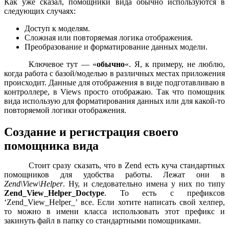
Как уже сказал, помощники вида обычно используются в
следующих случаях:
Доступ к моделям.
Сложная или повторяемая логика отображения.
Преобразование и форматирование данных модели.
Ключевое тут — «
обычно
«. Я, к примеру, не люблю,
когда работа с базой/моделью в различных местах приложения
происходит. Данные для отображения в виде подготавливаю в
контроллере, в Views просто отображаю. Так что помощник
вида использую для форматирования данных или для какой-то
повторяемой логики отображения.
Создание и регистрация своего
помощника вида
Стоит сразу сказать, что в Zend есть куча стандартных
помощников для удобства работы. Лежат они в
Zend\View\Helper
. Ну, и следовательно имена у них по типу
Zend_View_Helper_Doctype
. То есть с префиксов
‘Zend_View_Helper_’ все. Если хотите написать свой хелпер,
то можно в имени класса использовать этот префикс и
закинуть файл в папку со стандартными помощниками.