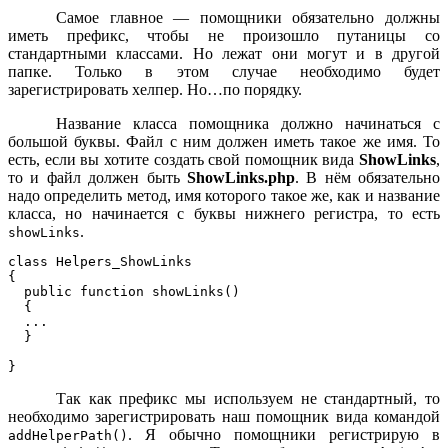
Самое главное — помощники обязательно должны
иметь префикс, чтобы не произошло путаницы со
стандартными классами. Но лежат они могут и в другой
папке. Только в этом случае необходимо будет
зарегистрировать хелпер. Но…по порядку.
Название класса помощника должно начинаться с
большой буквы. Файл с ним должен иметь такое же имя. То
есть, если вы хотите создать свой помощник вида
ShowLinks
,
то и файл должен быть
ShowLinks.php
. В нём обязательно
надо определить метод, имя которого такое же, как и название
класса, но начинается с буквы нижнего регистра, то есть
.
showLinks
class Helpers_ShowLinks

{

  public function showLinks()

  {

  ...

  }

Так как префикс мы используем не стандартный, то
необходимо зарегистрировать наш помощник вида командой
. Я обычно помощники регистрирую в
addHelperPath()