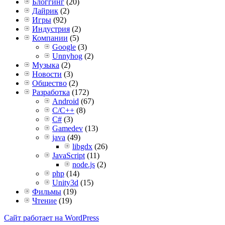
Блоггинг
(20)
Дайрик
(2)
Игры
(92)
Индустрия
(2)
Компании
(5)
Google
(3)
Unnyhog
(2)
Музыка
(2)
Новости
(3)
Общество
(2)
Разработка
(172)
Android
(67)
C/C++
(8)
C#
(3)
Gamedev
(13)
java
(49)
libgdx
(26)
JavaScript
(11)
node.js
(2)
php
(14)
Unity3d
(15)
Фильмы
(19)
Чтение
(19)
Сайт работает на WordPress