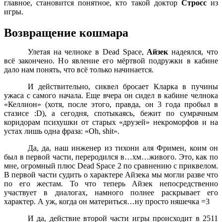
главное, становится понятное, кто такой доктор
Стросс
из
игры.
Возвращение кошмара
Улетая на челноке в Dead Space,
Айзек
надеялся, что
всё закончено. Но явление его мёртвой подружки в кабине
дало нам понять, что всё только начинается.
И действительно, сиквел бросает Кларка в пучины
ужаса с самого начала. Еще вчера он сидел в кабине челнока
«Келлион» (хотя, после этого, правда, он 3 года пробыл в
стазисе :D), а сегодня, спотыкаясь, бежит по сумрачным
коридорам психушки от старых «друзей» некроморфов и на
устах лишь одна фраза: «Oh, shit».
Да, да, наш инженер из тихони аля Фримен, коим он
был в первой части, переродился в…хм…живого. Это, как по
мне, огромный плюс Dead Space 2 по сравнению с приквелом.
В первой части судить о характере Айзека мы могли разве что
по его жестам. То что теперь Айзек непосредственно
участвует в диалогах, намного полнее раскрывает его
характер. А уж, когда он материться…ну просто няшечка =3
И да, действие второй части игры происходит в 2511