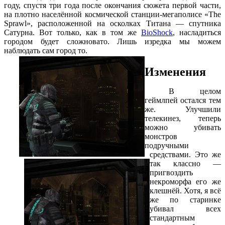
году, спустя три года после окончания сюжета первой части,
на плотно населённой космической станции-мегаполисе «The
Sprawl», расположенной на осколках Титана — спутника
Сатурна. Вот только, как в том же
BioShock
, насладиться
городом будет сложновато. Лишь изредка мы можем
наблюдать сам город то.
Изменения
В целом
геймлпей остался тем
же. Улучшили
телекинез, теперь
можно убивать
монстров
подручными
средствами. Это же
так классно —
пригвоздить
некроморфа его же
клешнёй. Хотя, я всё
же по старинке
убивал всех
стандартным