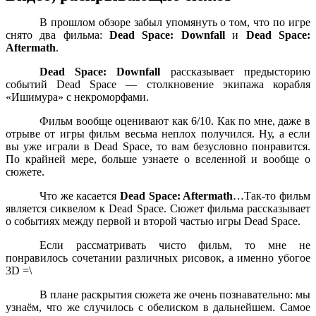
В прошлом обзоре забыл упомянуть о том, что по игре
снято два фильма:
Dead Space: Downfall
и
Dead Space:
Aftermath
.
Dead Space: Downfall
рассказывает предысторию
событий Dead Space — столкновение экипажа корабля
«Ишимура» с некроморфами.
Фильм вообще оценивают как 6/10. Как по мне, даже в
отрыве от игры фильм весьма неплох получился. Ну, а если
вы уже играли в Dead Space, то вам безусловно понравится.
По крайней мере, больше узнаете о вселенной и вообще о
сюжете.
Что же касается
Dead Space: Aftermath
…Так-то фильм
является сиквелом к Dead Space. Сюжет фильма рассказывает
о событиях между первой и второй частью игры Dead Space.
Если рассматривать чисто фильм, то мне не
понравилось сочетании различных рисовок, а именно убогое
3D =\
В плане раскрытия сюжета же очень познавательно: мы
узнаём, что же случилось с обелиском в дальнейшем. Самое