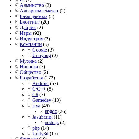
Админство
(2)
Алгоритмы/матан
(2)
Базы данных
(3)
Блоггинг
(20)
Дайрик
(2)
Игры
(92)
Индустрия
(2)
Компании
(5)
Google
(3)
Unnyhog
(2)
Музыка
(2)
Новости
(3)
Общество
(2)
Разработка
(172)
Android
(67)
C/C++
(8)
C#
(3)
Gamedev
(13)
java
(49)
libgdx
(26)
JavaScript
(11)
node.js
(2)
php
(14)
Unity3d
(15)