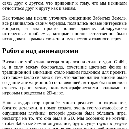
связь друг с другом, что приводит к тому, что мы начинаем
относиться друг к другу как к вещам.
Как только мы начали уточнять концепцию Забытых Земель,
всё развивалось своим чередом, появились новые интересные
вопросы, и мы просто пошли дальше, обнаруживая
интересные проблемы, которые вполне естественно было
исследовать в рамках сюжета и путешествия главного героя.
Работа над анимациями
Визуально мой стиль всегда опирался на стиль студии Ghibli,
и, в силу моему бекграунда, сочетание цветных фонов и
традиционной анимации стало нашим подходом для проекта.
Это также было связано с тем, что частью нашей миссии было
создание анимационной составляющей, которая бы позволила
стереть грани между кинематографическими роликами и
игровым процессом в 2D-игре.
Наш арт-директор привнёс много реализма в окружение,
богатое деталями, и помог создать очень густую атмосферу с
ощущением глубины, которой должна была обладать игра,
несмотря на то, что она была в 2D. Мы особенно не хотели,
чтобы Забытые Земли ощущались, будто существуют в разуме
персонажа, а скорее как растянувшееся место, действительно