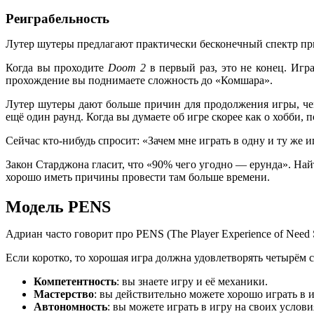
Реиграбельность
Лутер шутеры предлагают практически бесконечный спектр прич
Когда вы проходите
Doom 2
в первый раз, это не конец. Игр
прохождение вы поднимаете сложность до «Комшара».
Лутер шутеры дают больше причин для продолжения игры, че
ещё один раунд. Когда вы думаете об игре скорее как о хобби
Сейчас кто-нибудь спросит: «Зачем мне играть в одну и ту же и
Закон Старджона гласит, что «90% чего угодно — ерунда». Найти
хорошо иметь причины провести там больше времени.
Модель PENS
Адриан часто говорит про PENS (The Player Experience of Need 
Если коротко, то хорошая игра должна удовлетворять четырё
Компетентность
: вы знаете игру и её механики.
Мастерство
: вы действительно можете хорошо играть в и
Автономность
: вы можете играть в игру на своих услови