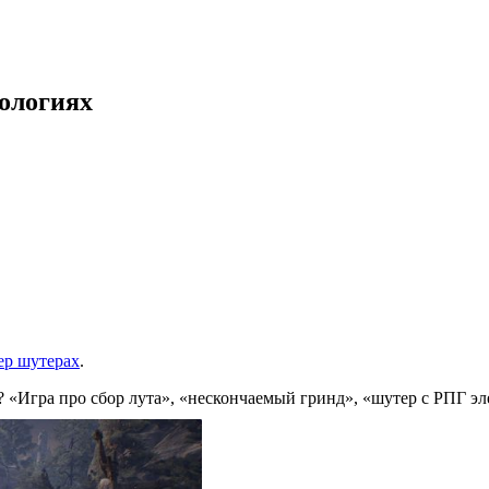
нологиях
?
ер шутерах
.
er? «Игра про сбор лута», «нескончаемый гринд», «шутер с РПГ 