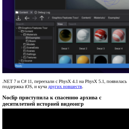
.NET 7 и C# 11, переехали с PhysX 4.1 на PhysX 5.1, появилась
поддержка iOS, и куча
других новшеств
.
Noclip приступила к спасению архива с
десятилетней историей видеоигр