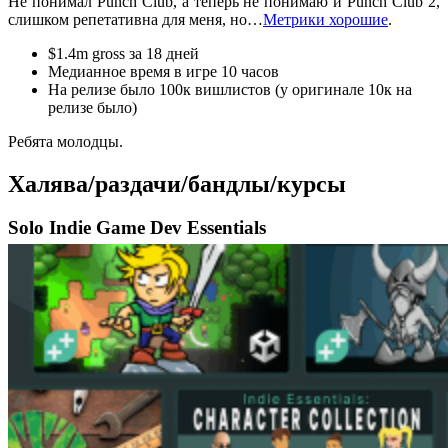
Не понимал Punch Club, а теперь не понимаю и Punch Club 2,
слишком репетативна для меня, но…
Метрики хорошие
.
$1.4m gross за 18 дней
Медианное время в игре 10 часов
На релизе было 100к вишлистов (у оригинале 10к на
релизе было)
Ребята молодцы.
Халява/раздачи/бандлы/курсы
Solo Indie Game Dev Essentials