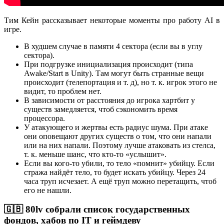
Тим Кейн рассказывает некоторые моменты про работу AI в
игре.
В худшем случае в памяти 4 сектора (если вы в углу
сектора).
При подгрузке инициализация происходит (типа
Awake/Start в Unity). Там могут быть странные вещи
происходит (телепортация и т. д), но т. к. игрок этого не
видит, то проблем нет.
В зависимости от расстояния до игрока хартбит у
существ замедляется, чтоб сэкономить время
процессора.
У атакующего и жертвы есть радиус шума. При атаке
они оповещают других существ о том, что они напали
или на них напали. Поэтому лучше атаковать из стелса,
т. к. меньше шанс, что кто-то «услышит».
Если вы кого-то убили, то тело «помнит» убийцу. Если
стража найдёт тело, то будет искать убийцу. Через 24
часа труп исчезает. А ещё труп можно перетащить, чтоб
его не нашли.
🇬🇧 80lv собрали список государственных
фондов, хабов по IT и геймдеву