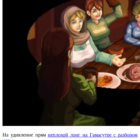
На удивление прям
неплохой лонг на Гамасутре с разбором