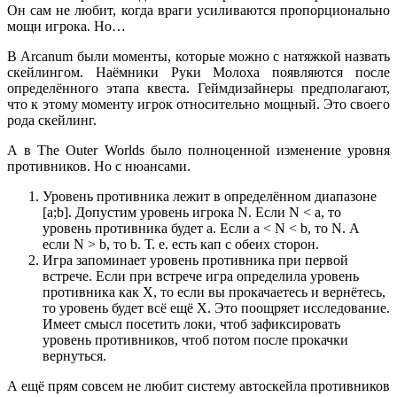
Он сам не любит, когда враги усиливаются пропорционально
мощи игрока. Но…
В Arcanum были моменты, которые можно с натяжкой назвать
скейлингом. Наёмники Руки Молоха появляются после
определённого этапа квеста. Геймдизайнеры предполагают,
что к этому моменту игрок относительно мощный. Это своего
рода скейлинг.
А в The Outer Worlds было полноценной изменение уровня
противников. Но с нюансами.
Уровень противника лежит в определённом диапазоне
[a;b]. Допустим уровень игрока N. Если N < a, то
уровень противника будет a. Если a < N < b, то N. А
если N > b, то b. Т. е. есть кап с обеих сторон.
Игра запоминает уровень противника при первой
встрече. Если при встрече игра определила уровень
противника как X, то если вы прокачаетесь и вернётесь,
то уровень будет всё ещё X. Это поощряет исследование.
Имеет смысл посетить локи, чтоб зафиксировать
уровень противников, чтоб потом после прокачки
вернуться.
А ещё прям совсем не любит систему автоскейла противников