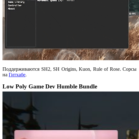
Поддерживаются SH2, SH Origins, Kuon, Rule of Rose. Сорсы
на
Гитхабе
.
Low Poly Game Dev Humble Bundle