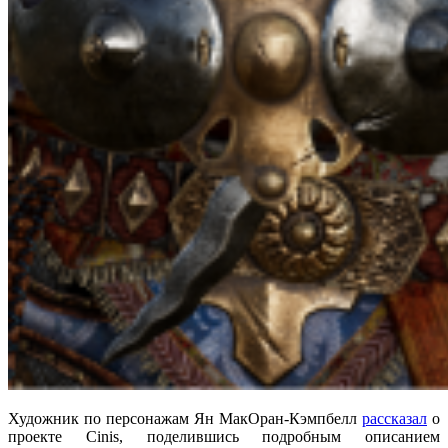
Художник по персонажам Ян МакОран-Кэмпбелл
рассказал
о
проекте Cinis, поделившись подробным описанием