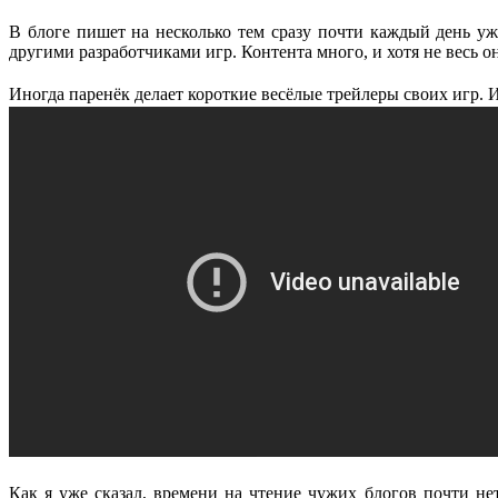
В блоге пишет на несколько тем сразу почти каждый день уж
другими разработчиками игр. Контента много, и хотя не весь о
Иногда паренёк делает короткие весёлые трейлеры своих игр. 
Как я уже сказал, времени на чтение чужих блогов почти не