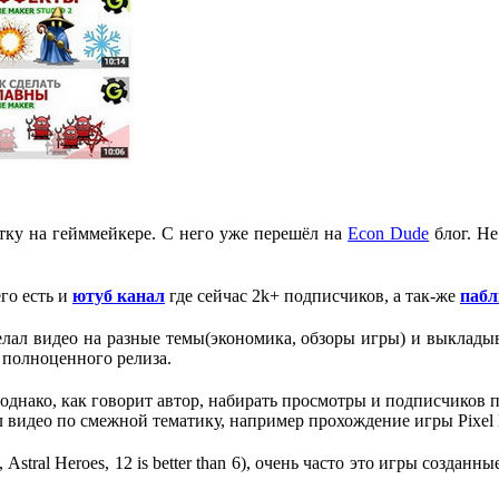
отку на гейммейкере. С него уже перешёл на
Econ Dude
блог. Не
его есть и
ютуб канал
где сейчас 2k+ подписчиков, а так-же
паб
лал видео на разные темы(экономика, обзоры игры) и выкладыв
о полноценного релиза.
однако, как говорит автор, набирать просмотры и подписчиков п
л видео по смежной тематику, например прохождение игры Pixel
stral Heroes, 12 is better than 6), очень часто это игры созд