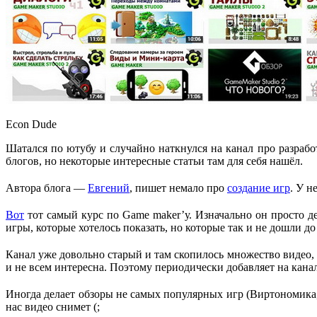
Econ Dude
Шатался по ютубу и случайно наткнулся на канал про разраб
блогов, но некоторые интересные статьи там для себя нашёл.
Автора блога —
Евгений
, пишет немало про
создание игр
. У н
Вот
тот самый курс по Game maker’у. Изначально он просто де
игры, которые хотелось показать, но которые так и не дошли д
Канал уже довольно старый и там скопилось множество видео, 
и не всем интересна. Поэтому периодически добавляет на кана
Иногда делает обзоры не самых популярных игр (Виртономика, A
нас видео снимет (;