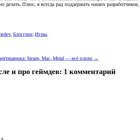
но делать. Плюс, я всегда рад поддержать наших разработчиков
edev
,
Блоггинг
,
Игры
.
нитишника: Steam, Mac, Metal — всё плохо
→
сле и про геймдев
: 1 комментарий
ы
*