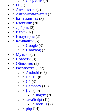
Соц. сети
(9)
IT
(1)
Админство
(2)
Алгоритмы/матан
(2)
Базы данных
(3)
Блоггинг
(20)
Дайрик
(2)
Игры
(92)
Индустрия
(2)
Компании
(5)
Google
(3)
Unnyhog
(2)
Музыка
(2)
Новости
(3)
Общество
(2)
Разработка
(172)
Android
(67)
C/C++
(8)
C#
(3)
Gamedev
(13)
java
(49)
libgdx
(26)
JavaScript
(11)
node.js
(2)
php
(14)