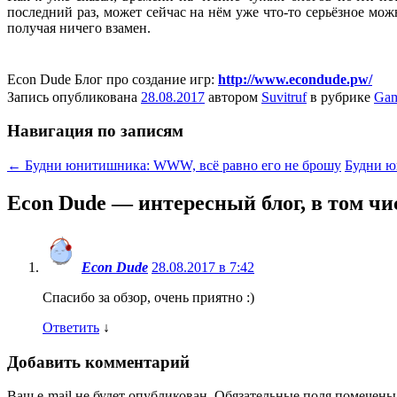
последний раз, может сейчас на нём уже что-то серьёзное мож
получая ничего взамен.
Econ Dude Блог про создание игр:
http://www.econdude.pw/
Запись опубликована
28.08.2017
автором
Suvitruf
в рубрике
Gam
Навигация по записям
←
Будни юнитишника: WWW, всё равно его не брошу
Будни ю
Econ Dude — интересный блог, в том чи
Econ Dude
28.08.2017 в 7:42
Спасибо за обзор, очень приятно :)
Ответить
↓
Добавить комментарий
Ваш e-mail не будет опубликован.
Обязательные поля помечен