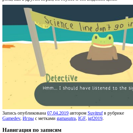
Запись опубликована
07.04.2019
автором
Suvitruf
в рубрике
Gamedev
,
Игры
с метками
gamasutra
,
IGF
,
igf2019
.
Навигация по записям