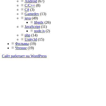
Android
(67)
C/C++
(8)
C#
(3)
Gamedev
(13)
java
(49)
libgdx
(26)
JavaScript
(11)
node.js
(2)
php
(14)
Unity3d
(15)
Фильмы
(19)
Чтение
(19)
Сайт работает на WordPress