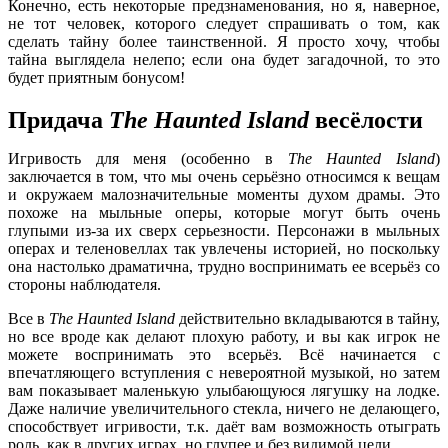
Конечно, есть некоторые предзнаменования, но я, наверное,
не тот человек, которого следует спрашивать о том, как
сделать тайну более таинственной. Я просто хочу, чтобы
тайна выглядела нелепо; если она будет загадочной, то это
будет приятным бонусом!
Придача
The Haunted Island
весёлости
Игривость для меня (особенно в
The Haunted Island
)
заключается в том, что мы очень серьёзно относимся к вещам
и окружаем малозначительные моменты духом драмы. Это
похоже на мыльные оперы, которые могут быть очень
глупыми из-за их сверх серьезности. Персонажи в мыльных
операх и теленовеллах так увлечены историей, но поскольку
она настолько драматична, трудно воспринимать ее всерьёз со
стороны наблюдателя.
Все в
The Haunted Island
действительно вкладываются в тайну,
но все вроде как делают плохую работу, и вы как игрок не
можете воспринимать это всерьёз. Всё начинается с
впечатляющего вступления с невероятной музыкой, но затем
вам показывает маленькую улыбающуюся лягушку на лодке.
Даже наличие увеличительного стекла, ничего не делающего,
способствует игривости, т.к. даёт вам возможность отыграть
роль, как в других играх, но глупее и без видимой цели.