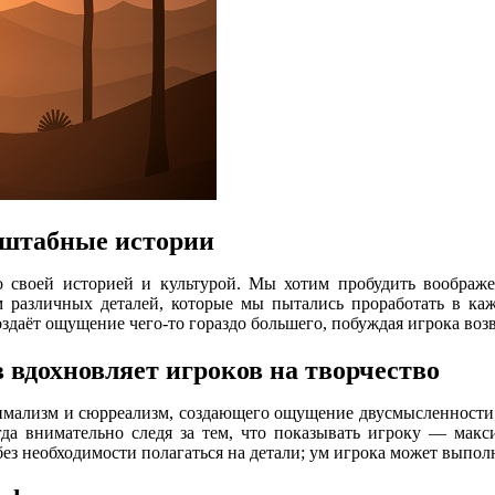
сштабные истории
 своей историей и культурой. Мы хотим пробудить воображен
м различных деталей, которые мы пытались проработать в каж
даёт ощущение чего-то гораздо большего, побуждая игрока воз
 вдохновляет игроков на творчество
мализм и сюрреализм, создающего ощущение двусмысленности; чт
да внимательно следя за тем, что показывать игроку — макси
без необходимости полагаться на детали; ум игрока может выпо