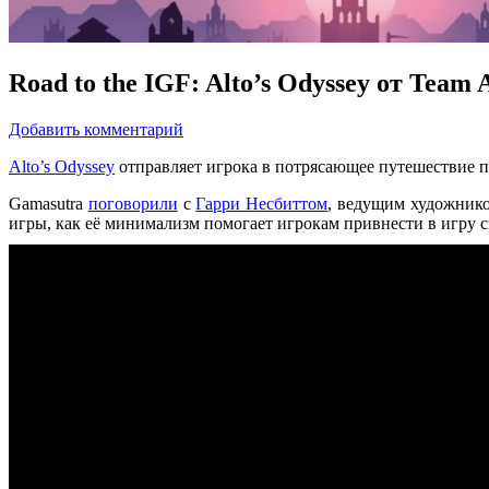
Road to the IGF: Alto’s Odyssey от Team 
Добавить комментарий
Alto’s Odyssey
отправляет игрока в потрясающее путешествие по
Gamasutra
поговорили
с
Гарри Несбиттом
, ведущим художник
игры, как её минимализм помогает игрокам привнести в игру 