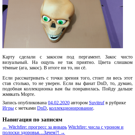
Карту сделали с закосом под пергамент. Закос чисто
визуальный. На ощупь не так приятно. Цвета слишком
тёмные (ага, закос). В итоге ни то, ни сё.
Если рассматривать с точки зрения того, стоит ли весь этот
став столько, то не уверен. Если вы фанат DnD, то, думаю,
подобная коллекционка вам бы понравилась. Пойду дальше
жмякать Морте.
Запись опубликована
04.02.2020
автором
Suvitruf
в рубрике
Игры
с метками
DnD
,
коллекционирование
.
Навигация по записям
←
Witchfire: прогресс за январь
Witchfire: числа с уроном и
полоски здоровья…Зачем?!
→