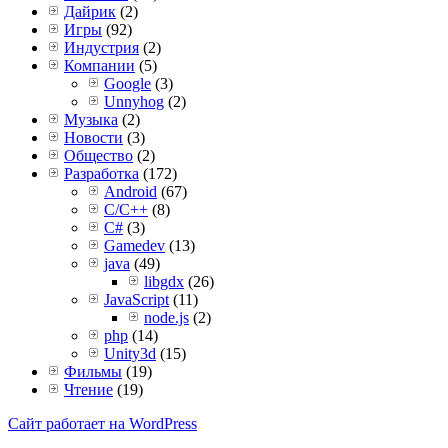
Дайрик
(2)
Игры
(92)
Индустрия
(2)
Компании
(5)
Google
(3)
Unnyhog
(2)
Музыка
(2)
Новости
(3)
Общество
(2)
Разработка
(172)
Android
(67)
C/C++
(8)
C#
(3)
Gamedev
(13)
java
(49)
libgdx
(26)
JavaScript
(11)
node.js
(2)
php
(14)
Unity3d
(15)
Фильмы
(19)
Чтение
(19)
Сайт работает на WordPress