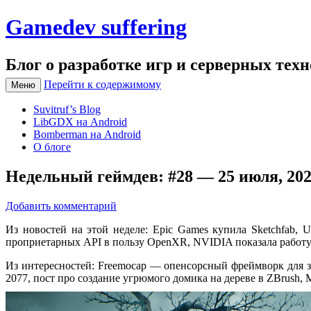
Gamedev suffering
Блог о разработке игр и серверных тех
Перейти к содержимому
Меню
Suvitruf’s Blog
LibGDX на Android
Bomberman на Android
О блоге
Недельный геймдев: #28 — 25 июля, 20
Добавить комментарий
Из новостей на этой неделе: Epic Games купила Sketchfab, 
проприетарных API в пользу OpenXR, NVIDIA показала работу 
Из интересностей: Freemocap — опенсорсный фреймворк для захв
2077, пост про создание угрюмого домика на дереве в ZBrush, M