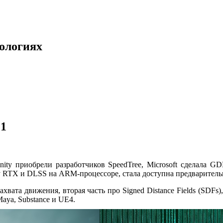
нологиях
21
Unity приобрели разработчиков SpeedTree, Microsoft сделала 
RTX и DLSS на ARM-процессоре, стала доступна предварительна
ата движения, вторая часть про Signed Distance Fields (SDFs),
aya, Substance и UE4.