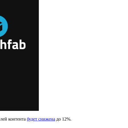
телей контента
будет снижена
до 12%.