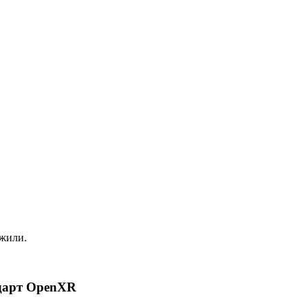
ожили.
ндарт OpenXR