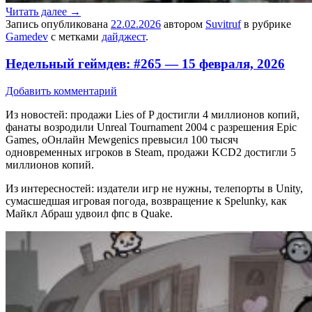
Читать далее
→
Запись опубликована
22.02.2026
автором
Suvitruf
в рубрике
Gamedev
с метками
дайджест
.
Недельный геймдев: #265 — 15 февраля, 2026
Добавить комментарий
Из новостей: продажи Lies of P достигли 4 миллионов копий,
фанаты возродили Unreal Tournament 2004 с разрешения Epic
Games, оОнлайн Mewgenics превысил 100 тысяч
одновременных игроков в Steam, продажи KCD2 достигли 5
миллионов копий.
Из интересностей: издатели игр не нужны, телепорты в Unity,
сумасшедшая игровая погода, возвращение к Spelunky, как
Майкл Абраш удвоил фпс в Quake.