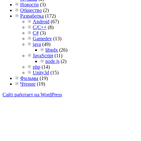
Новости
(3)
Общество
(2)
Разработка
(172)
Android
(67)
C/C++
(8)
C#
(3)
Gamedev
(13)
java
(49)
libgdx
(26)
JavaScript
(11)
node.js
(2)
php
(14)
Unity3d
(15)
Фильмы
(19)
Чтение
(19)
Сайт работает на WordPress