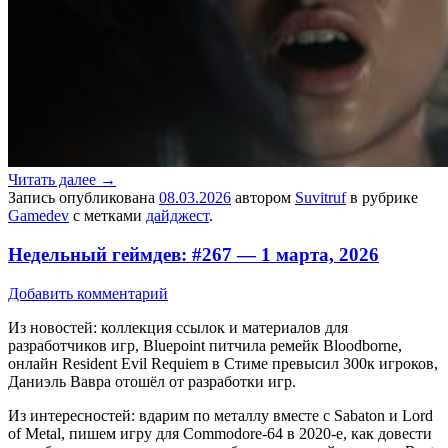
Читать далее
→
Запись опубликована
08.03.2026
автором
Suvitruf
в рубрике
Gamedev
с метками
дайджест
.
Недельный геймдев: #267 — 1 марта, 2026
Добавить комментарий
Из новостей: коллекция ссылок и материалов для
разработчиков игр, Bluepoint питчила ремейк Bloodborne,
онлайн Resident Evil Requiem в Стиме превысил 300к игроков,
Даниэль Вавра отошёл от разработки игр.
Из интересностей: вдарим по металлу вместе с Sabaton и Lord
of Metal, пишем игру для Commodore-64 в 2020-е, как довести