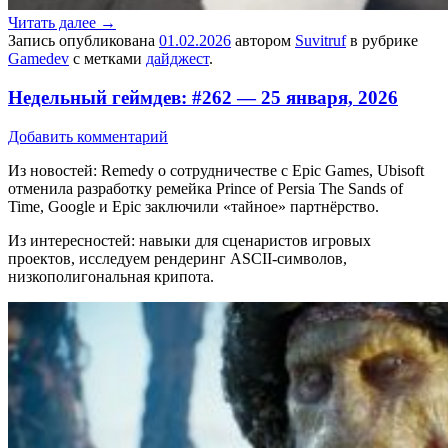
Читать далее
→
Запись опубликована
01.02.2026
автором
Suvitruf
в рубрике
Gamedev
с метками
дайджест
.
Недельный геймдев: #262 — 25 января, 2026
Добавить комментарий
Из новостей: Remedy о сотрудничестве с Epic Games, Ubisoft
отменила разработку ремейка Prince of Persia The Sands of
Time, Google и Epic заключили «тайное» партнёрство.
Из интересностей: навыки для сценаристов игровых
проектов, исследуем рендеринг ASCII-символов,
низкополигональная крипота.