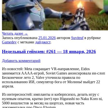
Читать далее
→
Запись опубликована
25.01.2026
автором
Suvitruf
в рубрике
Gamedev
с метками
дайджест
.
Недельный геймдев: #261 — 18 января, 2026
Добавить комментарий
Из новостей: Meta сокращает VR-направление, Eidos
занимается АААА-игрой, Soviet Games анонсировала ии-слоп
Бесконечное лето 2, Valve уточнила правила по
использованию ИИ, симулятор бога от Молиньё выйдет 22
апреля.
Из интересностей: импланты и киберпсихоз, делать игру с
нулевым опытом, кратко (нет) про Higurashi no Naku Koro ni,
5000 вишлистов за месяц на шортсах, новая часть
документалки про Disco Elysium.