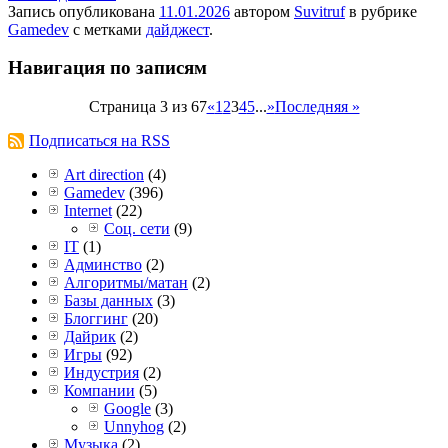
Запись опубликована
11.01.2026
автором
Suvitruf
в рубрике
Gamedev
с метками
дайджест
.
Навигация по записям
Страница 3 из 67
«
1
2
3
4
5
...
»
Последняя »
Подписаться на RSS
Art direction
(4)
Gamedev
(396)
Internet
(22)
Соц. сети
(9)
IT
(1)
Админство
(2)
Алгоритмы/матан
(2)
Базы данных
(3)
Блоггинг
(20)
Дайрик
(2)
Игры
(92)
Индустрия
(2)
Компании
(5)
Google
(3)
Unnyhog
(2)
Музыка
(2)