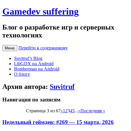
Gamedev suffering
Блог о разработке игр и серверных
технологиях
Перейти к содержимому
Меню
Suvitruf’s Blog
LibGDX на Android
Bomberman на Android
О блоге
Архив автора:
Suvitruf
Навигация по записям
Страница 3 из 67
«
1
2
3
4
5
...
»
Последняя »
Недельный геймдев: #269 — 15 марта, 2026