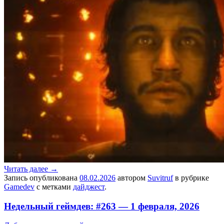
Читать далее
→
Запись опубликована
08.02.2026
автором
Suvitruf
в рубрике
Gamedev
с метками
дайджест
.
Недельный геймдев: #263 — 1 февраля, 2026