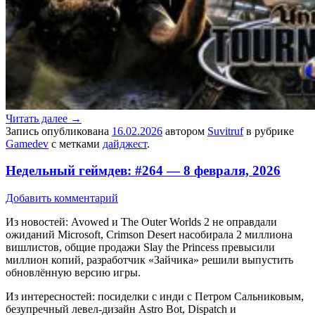
Читать далее
→
Запись опубликована
16.02.2026
автором
Suvitruf
в рубрике
Gamedev
с метками
дайджест
.
Недельный геймдев: #264 — 8 февраля, 2026
Добавить комментарий
Из новостей: Avowed и The Outer Worlds 2 не оправдали
ожиданий Microsoft, Crimson Desert насобирала 2 миллиона
вишлистов, общие продажи Slay the Princess превысили
миллион копий, разработчик «Зайчика» решили выпустить
обновлённую версию игры.
Из интересностей: посиделки с инди с Петром Сальниковым,
безупречный левел-дизайн Astro Bot, Dispatch и